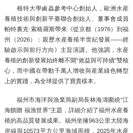
根特大學鹵蟲參考中心創始人，歐洲水産
養殖技術與創新平臺聯合創始人、董事會成員
帕特裏克·索格羅斯帶來《從京都（1976）到福
州（2026）：親歷水産養殖半世紀發展——經
驗啟示與前行方向》主旨演講。他強調，水産
養殖的創新發展始終離不開“效益與可持續”雙核
心，而中國在帶動千萬人增收與産業綠色轉型
上的實踐，為全球提供了寶貴樣本。
福州市海洋與漁業局副局長林海濤圍繞“江
海饋贈 福漁世界”主題，詳細介紹了福州水産養
殖的高品質發展成果。福州坐擁963公里大陸海
岸線與10573平方公里海域面積，2025年水産