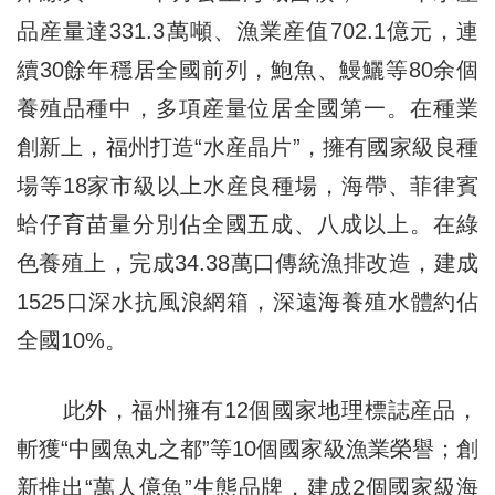
品産量達331.3萬噸、漁業産值702.1億元，連
續30餘年穩居全國前列，鮑魚、鰻鱺等80余個
養殖品種中，多項産量位居全國第一。在種業
創新上，福州打造“水産晶片”，擁有國家級良種
場等18家市級以上水産良種場，海帶、菲律賓
蛤仔育苗量分別佔全國五成、八成以上。在綠
色養殖上，完成34.38萬口傳統漁排改造，建成
1525口深水抗風浪網箱，深遠海養殖水體約佔
全國10%。
此外，福州擁有12個國家地理標誌産品，
斬獲“中國魚丸之都”等10個國家級漁業榮譽；創
新推出“萬人億魚”生態品牌，建成2個國家級海