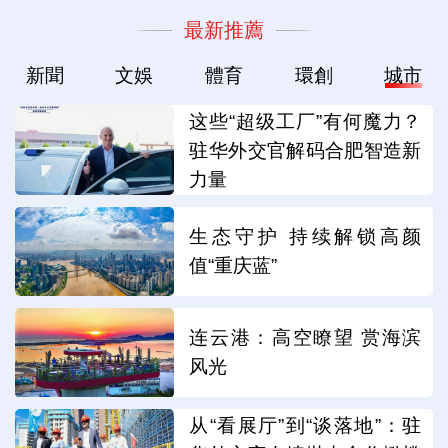
最新推薦
新聞
文娛
體育
環創
城市
这些“超级工厂”有何魔力？
驻华外交官解码合肥智造新
力量
生态守护 持续解锁高颜
值“重庆蓝”
连云港：高空瞭望 赏海滨
风光
从“看展厅”到“谈落地”：驻