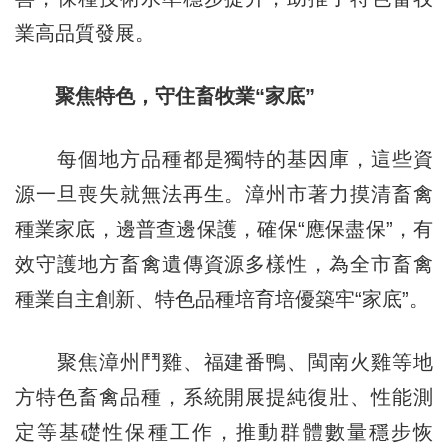
業高品質發展。
聚焦特色，守住畜牧業“家底”
每個地方品種都是獨特的基因庫，這些資
源一旦喪失就無法再生。漳州市著力摸清畜禽
種業家底，邊普查邊保護，確保“應保盡保”，有
效守護地方畜禽遺傳資源多樣性，為全市畜禽
種業自主創新、特色品種培育培優築牢“家底”。
聚焦漳州鬥雞、福建番鴨、閩南火雞等地
方特色畜禽品種，系統開展提純復壯、性能測
定等基礎性保種工作，推動群體數量穩步恢