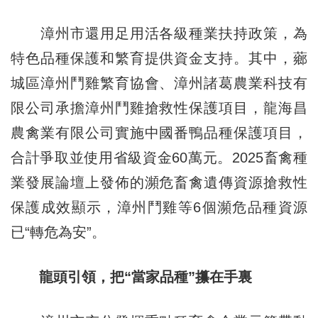
漳州市還用足用活各級種業扶持政策，為
特色品種保護和繁育提供資金支持。其中，薌
城區漳州鬥雞繁育協會、漳州諸葛農業科技有
限公司承擔漳州鬥雞搶救性保護項目，龍海昌
農禽業有限公司實施中國番鴨品種保護項目，
合計爭取並使用省級資金60萬元。2025畜禽種
業發展論壇上發佈的瀕危畜禽遺傳資源搶救性
保護成效顯示，漳州鬥雞等6個瀕危品種資源
已“轉危為安”。
龍頭引領，把“當家品種”攥在手裏