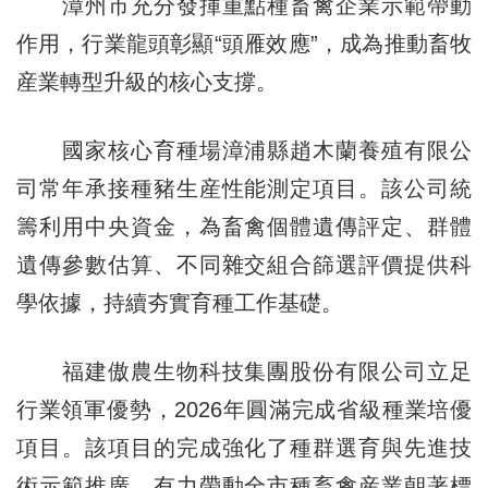
漳州市充分發揮重點種畜禽企業示範帶動
作用，行業龍頭彰顯“頭雁效應”，成為推動畜牧
産業轉型升級的核心支撐。
國家核心育種場漳浦縣趙木蘭養殖有限公
司常年承接種豬生産性能測定項目。該公司統
籌利用中央資金，為畜禽個體遺傳評定、群體
遺傳參數估算、不同雜交組合篩選評價提供科
學依據，持續夯實育種工作基礎。
福建傲農生物科技集團股份有限公司立足
行業領軍優勢，2026年圓滿完成省級種業培優
項目。該項目的完成強化了種群選育與先進技
術示範推廣，有力帶動全市種畜禽産業朝著標