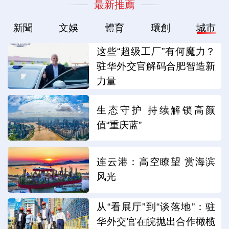
最新推薦
新聞
文娛
體育
環創
城市
这些“超级工厂”有何魔力？
驻华外交官解码合肥智造新
力量
生态守护 持续解锁高颜
值“重庆蓝”
连云港：高空瞭望 赏海滨
风光
从“看展厅”到“谈落地”：驻
华外交官在皖抛出合作橄榄