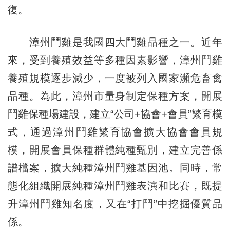
復。
漳州鬥雞是我國四大鬥雞品種之一。近年
來，受到養殖效益等多種因素影響，漳州鬥雞
養殖規模逐步減少，一度被列入國家瀕危畜禽
品種。為此，漳州市量身制定保種方案，開展
鬥雞保種場建設，建立“公司+協會+會員”繁育模
式，通過漳州鬥雞繁育協會擴大協會會員規
模，開展會員保種群體純種甄別，建立完善係
譜檔案，擴大純種漳州鬥雞基因池。同時，常
態化組織開展純種漳州鬥雞表演和比賽，既提
升漳州鬥雞知名度，又在“打鬥”中挖掘優質品
係。