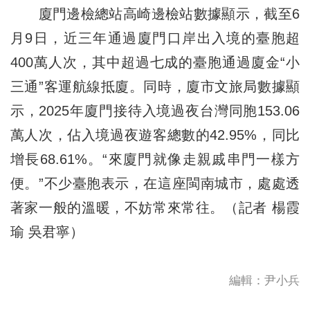
廈門邊檢總站高崎邊檢站數據顯示，截至6
月9日，近三年通過廈門口岸出入境的臺胞超
400萬人次，其中超過七成的臺胞通過廈金“小
三通”客運航線抵廈。同時，廈市文旅局數據顯
示，2025年廈門接待入境過夜台灣同胞153.06
萬人次，佔入境過夜遊客總數的42.95%，同比
增長68.61%。“來廈門就像走親戚串門一樣方
便。”不少臺胞表示，在這座閩南城市，處處透
著家一般的溫暖，不妨常來常往。（記者 楊霞
瑜 吳君寧）
編輯：尹小兵