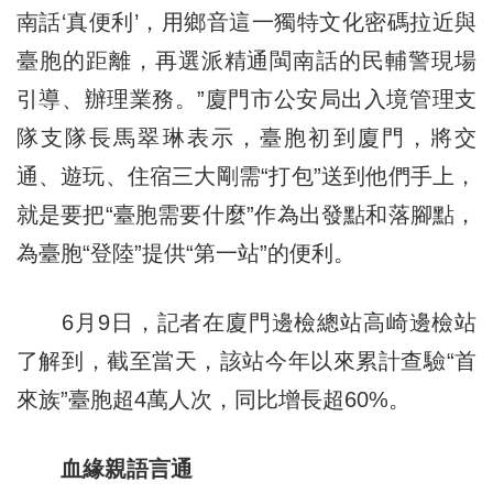
南話‘真便利’，用鄉音這一獨特文化密碼拉近與
臺胞的距離，再選派精通閩南話的民輔警現場
引導、辦理業務。”廈門市公安局出入境管理支
隊支隊長馬翠琳表示，臺胞初到廈門，將交
通、遊玩、住宿三大剛需“打包”送到他們手上，
就是要把“臺胞需要什麼”作為出發點和落腳點，
為臺胞“登陸”提供“第一站”的便利。
6月9日，記者在廈門邊檢總站高崎邊檢站
了解到，截至當天，該站今年以來累計查驗“首
來族”臺胞超4萬人次，同比增長超60%。
血緣親語言通