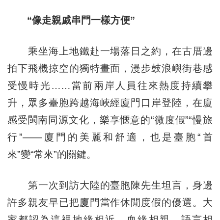
“像走親戚串門一樣方便”
乘坐海上地鐵赴一場落日之約，在古厝邊
拍下飛機掠空的獨特畫面，漫步鼓浪嶼街巷感
受慢時光……當前兩岸人員往來熱度持續攀
升，眾多臺胞跨越海峽經廈門口岸登陸，在廈
感受閩南同源文化，樂享愜意的“微度假”“慢旅
行”——廈門的美麗和舒適，也是臺胞“首
來”變“常來”的關鍵。
第一次到訪大陸的臺胞陳先生坦言，身邊
許多親友早已把廈門當作休閒度假的優選。大
家都認為這裡地緣相近、血緣相親、語言相