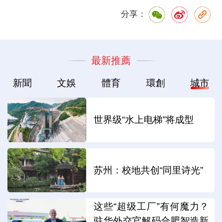
分享：
最新推薦
新聞
文娛
體育
環創
城市
世界级“水上电梯”将成型
苏州：校地共创“同里诗光”
这些“超级工厂”有何魔力？
驻华外交官解码合肥智造新