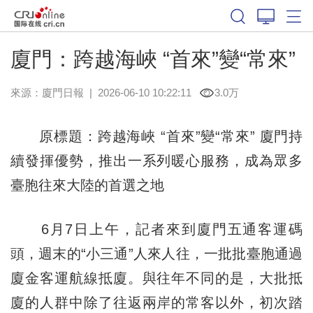
廈門：跨越海峽 “首來”變“常來”
來源：
廈門日報
|
2026-06-10 10:22:11
3.0万
原標題：跨越海峽 “首來”變“常來” 廈門持
續發揮優勢，推出一系列暖心服務，成為眾多
臺胞往來大陸的首選之地
6月7日上午，記者來到廈門五通客運碼
頭，週末的“小三通”人來人往，一批批臺胞通過
廈金客運航線抵廈。與往年不同的是，大批抵
廈的人群中除了往返兩岸的常客以外，初次踏