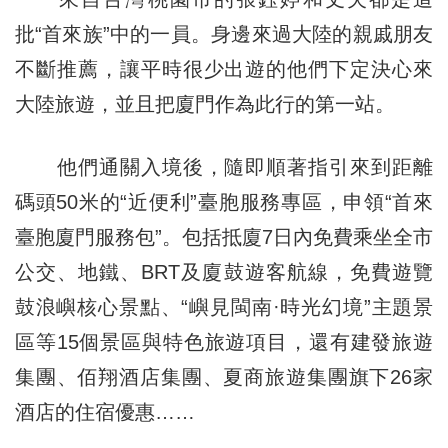
批“首來族”中的一員。身邊來過大陸的親戚朋友
不斷推薦，讓平時很少出遊的他們下定決心來
大陸旅遊，並且把廈門作為此行的第一站。
他們通關入境後，隨即順著指引來到距離
碼頭50米的“近便利”臺胞服務專區，申領“首來
臺胞廈門服務包”。包括抵廈7日內免費乘坐全市
公交、地鐵、BRT及廈鼓遊客航線，免費遊覽
鼓浪嶼核心景點、“嶼見閩南·時光幻境”主題景
區等15個景區與特色旅遊項目，還有建發旅遊
集團、佰翔酒店集團、夏商旅遊集團旗下26家
酒店的住宿優惠……