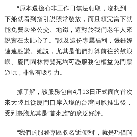
“原本還擔心非工作日無法領取，沒想到一
下船就看到指引説照常發放，而且領完當下就
能免費乘坐公交、地鐵，這對於我們老年人來
説實在太貼心了。”談及這份專屬福利，張鈺婷
連連點讚。她説，尤其是他們打算前往的鼓浪
嶼、廈門園林博覽苑均可憑服務包權益免門票
遊玩，非常有吸引力。
據了解，該服務包自4月13日正式面向首次
來大陸且從廈門口岸入境的台灣同胞推出後，
受到臺胞尤其是“首來族”的廣泛好評。
“我們的服務專區取名‘近便利’，就是巧借閩