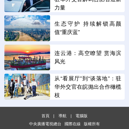
力量
生态守护 持续解锁高颜
值“重庆蓝”
连云港：高空瞭望 赏海滨
风光
从“看展厅”到“谈落地”：驻
华外交官在皖抛出合作橄榄
枝
首頁
|
導航
|
電腦版
中央廣播電視總台
國際在線
版權所有