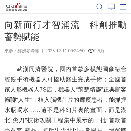
向新而行才智涌流 科創推動
蓄勢賦能
來源：
經濟參考報
|
2025-12-11 09:24:50
2.5万
武漢同濟醫院，國內首款多模態圖像融合
腔鏡手術機器人可協助醫生完成手術；全國首
家人形機器人7S店，機器人“荊楚精靈”正與顧客
暢聊“人生”；植入腦機晶片的癱瘓患者，能抓握
水瓶喝水……這不是科幻片裏的畫面，而是湖
北“尖刀”技術攻關工程集中展示的一批“首款首
臺首套”産品，折射出湖北以非常舉措，增強體