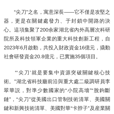
“尖刀”之名，寓意深長——它不僅是攻堅之
器，更是在關鍵處發力、于封鎖中開路的決
心。這項集聚了200余家湖北省內外高層次科研
院所及科技領軍企業的重大科技創新工程，自
2023年6月啟動，共投入財政資金16億元，撬動
社會研發資金20.8億元，已實施35個項目。
“‘尖刀’就是要集中資源突破關鍵核心技
術。”湖北省科技廳前沿與重大處二級調研員李
翠華説，對準少數國家的“小院高墻”“脫鉤斷
鏈”，“尖刀”從美國出口管制技術清單、美國關
鍵和新興技術清單、美國對華“卡脖子”及産業關