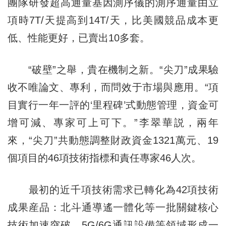
團隊研發超高通量基因測序儀的測序通量由立
項時7T/天提高到14T/天，比美國競品成本更
低、性能更好，已賣出10多套。
“破壁”之舉，貴在機制之新。“尖刀”成果驗
收不唯論文、專利，而問效于市場與應用。“項
目實行一年一評的‘里程碑’式動態管理，資金可
增可減、專家可上可下。”李翠華説，兩年
來，“尖刀”共動態調整財政資金1321萬元、19
個項目的46項技術指標和責任專家46人次。
最初的近千項技術需求已轉化為42項技術
成果産品：北斗通導遙一體化等一批關鍵核心
技術加速突破，5G/6G通訊設備等領域形成一