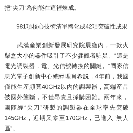
把“尖刀”為何能在這裡煉成。
981項核心技術清單轉化成42項突破性成果
武漢産業創新發展研究院展廳內，一款火
柴盒大小的器件吸引了不少參觀者駐足。“這是
電光調製器，電、光信號轉換的關鍵。”國家信
息光電子創新中心總經理肖希説，4年前，我國
僅能生産頻寬40GHz以內的調製器，高端産品
被國外壟斷，不僅昂貴且採購困難。兩年來，
團隊經“尖刀”研製的調製器在全球率先突破
145GHz，近期又攀至170GHz，已進入“無人
區”。