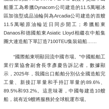
船重工為希臘Dynacom公司建造的11.5萬噸冰
區加強型成品油輪與為Arcadia公司建造的首艘
11.5萬噸原油輪近日同步開工；希臘船東
Danaos和德國船東Asiatic Lloyd相繼在中船集
團大連造船下單訂造7100TEU集裝箱船……
“國際船東明顯回流中國市場。”中國船舶工
業行業協會副會長李彥慶告訴記者，數據顯
示，2025年，我國出口船舶分別佔全國造船完
工量、新接訂單量和手持訂單量的89.6%、
89.5%和93.2%。這意味著，中國每建造10艘
船，就有近9艘將服務於全球航運市場。