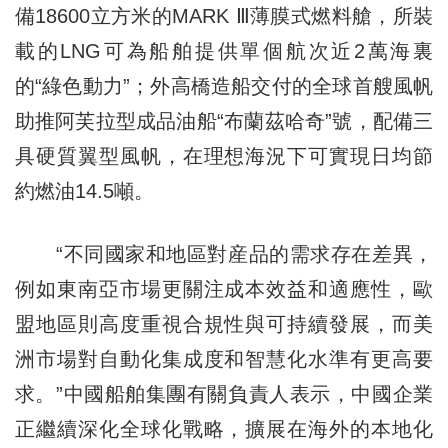
備18600立方米的MARK Ⅲ薄膜式燃料艙，所裝
載的LNG可為船舶提供單個航次近2萬海裏
的“綠色動力”；外高橋造船交付的全球首艘風帆
助推阿芙拉型成品油船“布蘭茲哈奇”號，配備三
具硬質翼型風帆，在理想海況下可實現日均節
約燃油14.5噸。
“不同國家和地區對産品的需求存在差異，
例如東南亞市場更關注成本效益和適應性，歐
盟地區則高度重視合規性與可持續發展，而美
洲市場對自動化集成度和智慧化水準有更高要
求。”中國船舶集團有關負責人表示，中國企業
正繼續深化全球化戰略，擴展在海外的本地化