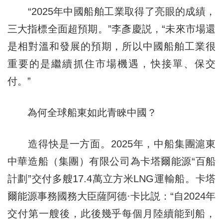
“2025年中國船舶工業取得了亮眼的成績，
三大指標全面超預期。”李彥慶説，“未來市場還
是相對溫和發展的預期，所以中國船舶工業很
重要的是繼續抓住市場機遇，快接單、保交
付。”
為何全球船東如此青睞中國？
造得快是一方面。2025年，中船集團滬東
中華造船（集團）有限公司為卡塔爾能源“百船
計劃”交付多艘17.4萬立方米LNG運輸船。卡塔
爾能源事務國務大臣薩阿德·卡比説：“自2024年
交付第一艘後，此後幾乎每個月陸續能到船，