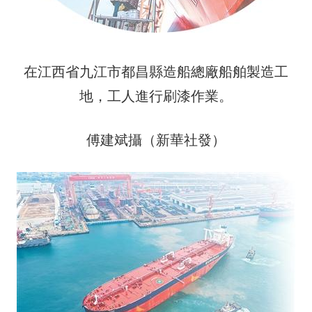
在江西省九江市都昌縣造船總廠船舶製造工
地，工人進行刷漆作業。
傅建斌攝（新華社發）