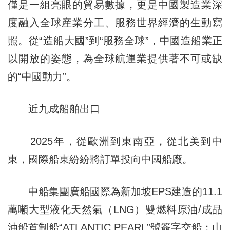
僅是一組亮眼的貿易數據，更是中國製造業深
度融入全球産業分工、服務世界經濟的生動寫
照。從“造船大國”到“服務全球”，中國造船業正
以開放的姿態，為全球航運業提供著不可或缺
的“中國動力”。
近九成船舶出口
2025年，從歐洲到東南亞，從北美到中
東，國際船東紛紛將訂單投向中國船廠。
中船集團廣船國際為新加坡EPS建造的11.1
萬噸大型液化天然氣（LNG）雙燃料原油/成品
油船首制船“ATLANTIC PEARL”號簽字交船；山