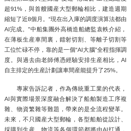
超91%，與首艘國産大型郵輪相比，建造週期
縮短了近8個月。“現在出入庫的調度演算法都由
AI完成。”中船集團外高橋造船總監袁軼介紹，
在薄板生産車間裏，鐳射切割、等離子切割等
工位忙碌不停，靠的是一個“AI大腦”全程指揮調
度。與過去由老師傅憑經驗安排生産相比，AI
自主排定的生産計劃讓車間産能提升了25%。
專家告訴記者，作為傳統重工業的代表，
AI與實際場景深度融合解決了船舶製造工序複
雜、物資繁雜等難題，帶來的是全流程變革。
未來，不只國産大型郵輪，各型船舶從設計、
採購到生産、物流等各個環節都將由AI打通，