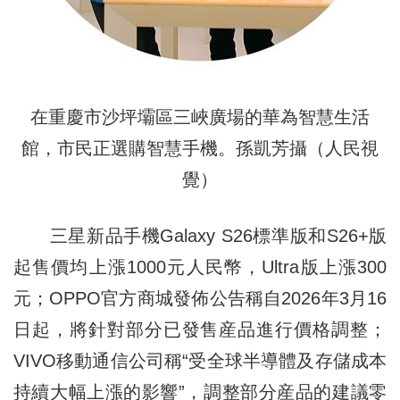
在重慶市沙坪壩區三峽廣場的華為智慧生活
館，市民正選購智慧手機。孫凱芳攝（人民視
覺）
三星新品手機Galaxy S26標準版和S26+版
起售價均上漲1000元人民幣，Ultra版上漲300
元；OPPO官方商城發佈公告稱自2026年3月16
日起，將針對部分已發售産品進行價格調整；
VIVO移動通信公司稱“受全球半導體及存儲成本
持續大幅上漲的影響”，調整部分産品的建議零