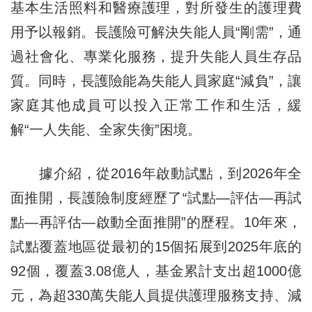
基本生活照料和醫療護理，對所發生的護理費
用予以報銷。長護險可解決失能人員“剛需”，通
過社會化、專業化服務，提升失能人員生存品
質。同時，長護險能為失能人員家庭“減負”，讓
家庭其他成員可以投入正常工作和生活，緩
解“一人失能、全家失衡”困境。
據介紹，從2016年啟動試點，到2026年全
面推開，長護險制度經歷了“試點—評估—再試
點—再評估—啟動全面推開”的歷程。10年來，
試點覆蓋地區從最初的15個拓展到2025年底的
92個，覆蓋3.08億人，基金累計支出超1000億
元，為超330萬失能人員提供護理服務支持、減