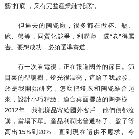
藝“打底”，又有完整産業鏈“托底”。
但過去的陶瓷廠，很多都在做杯、瓶、
碗、盤等，同質化競爭，利潤薄，還“卷”得厲
害。要想成功，必須選準賽道。
有一次看電視，正在報道國外的節日。節
目裏的聖誕樹，燈光很漂亮，這給了我啟發。
於是我開始研究，怎麼把燈珠和陶瓷結合起
來，設計小巧精緻、適合桌面擺放的陶瓷樹。
2012年，我把樣品寄給國外客戶，他們價都沒
講，當場下單。産品利潤比普通杯子、盤子等
高出15%到20%，直到現在還供不應求。今