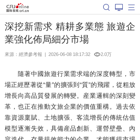
深挖新需求 精耕多業態 旅遊企
業強化佈局細分市場
來源：
經濟參考報
|
2026-06-08 18:17:32
2.0万
隨著中國旅遊行業需求端的深度轉型，市
場正經歷著從“量”的擴張到“質”的飛躍，從粗放
增長向高品質發展的轉變。産業邏輯的深刻變
革，也正在推動文旅企業的價值重構。過去依
靠資源稟賦、土地擴張、客流增長的傳統估值
模型逐漸失效，具備産品創新、運營壁壘、內
容迭代、存量提效能力的企業，才能獲得市場