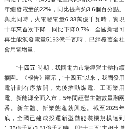
年總發電量的22%，同比提高約3.6個百分點。
與此同時，火電發電量6.33萬億千瓦時，實現
十年來首次下降，同比下降0.7%。全國新增可
再生能源發電量5193億千瓦時，已經覆蓋全社
會用電增量。
“十四五”時期，我國電力市場經營主體持續
擴圍。《報告》顯示，“十四五”以來，我國發用
電計劃有序放開，先後推動煤電、工商業用
電、新能源全面入市，5年間經營主體數量翻兩
番。新主體、新業態蓬勃興起。截至2025年
底，全國已建成投運新型儲能裝機規模達到
1.36億千瓦/3.51億千瓦時，與“十三五”末相比增