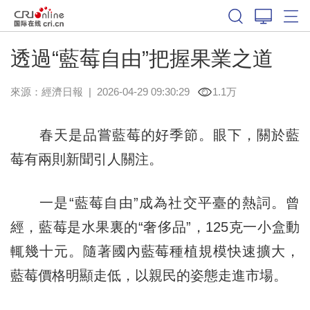
透過“藍莓自由”把握果業之道
來源：
經濟日報
|
2026-04-29 09:30:29
1.1万
春天是品嘗藍莓的好季節。眼下，關於藍
莓有兩則新聞引人關注。
一是“藍莓自由”成為社交平臺的熱詞。曾
經，藍莓是水果裏的“奢侈品”，125克一小盒動
輒幾十元。隨著國內藍莓種植規模快速擴大，
藍莓價格明顯走低，以親民的姿態走進市場。