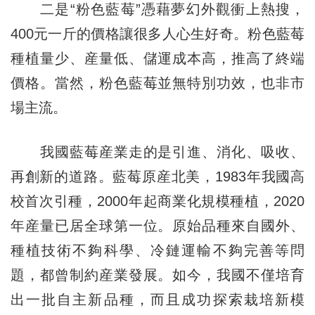
二是“粉色藍莓”憑藉夢幻外觀衝上熱搜，
400元一斤的價格讓很多人心生好奇。粉色藍莓
種植量少、産量低、儲運成本高，推高了終端
價格。當然，粉色藍莓並無特別功效，也非市
場主流。
我國藍莓産業走的是引進、消化、吸收、
再創新的道路。藍莓原産北美，1983年我國高
校首次引種，2000年起商業化規模種植，2020
年産量已居全球第一位。原始品種來自國外、
種植技術不夠科學、冷鏈運輸不夠完善等問
題，都曾制約産業發展。如今，我國不僅培育
出一批自主新品種，而且成功探索栽培新模