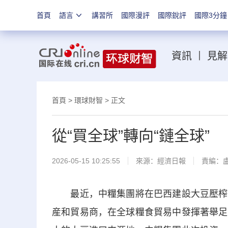
首頁
語言
講習所
國際漫評
國際銳評
國際3分鐘
資訊
丨
見解
首頁
>
環球財智
> 正文
從“買全球”轉向“鏈全球”
2026-05-15 10:25:55
來源：
經濟日報
責編：
最近，中糧集團將在巴西建設大豆壓榨廠
産和貿易商，在全球糧食貿易中發揮著舉足