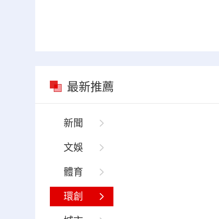
最新推薦
新聞
文娛
體育
環創