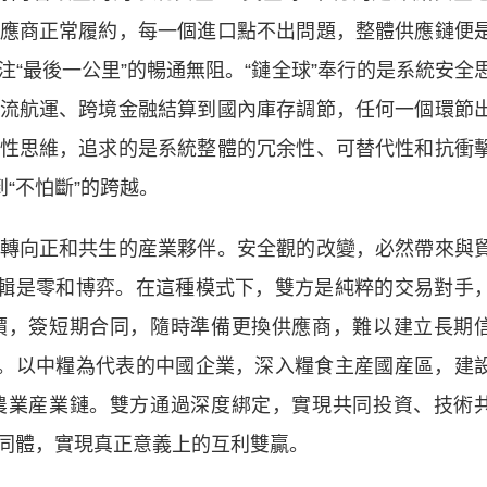
應商正常履約，每一個進口點不出問題，整體供應鏈便
“最後一公里”的暢通無阻。“鏈全球”奉行的是系統安全
流航運、跨境金融結算到國內庫存調節，任何一個環節
性思維，追求的是系統整體的冗余性、可替代性和抗衝
“不怕斷”的跨越。
向正和共生的産業夥伴。安全觀的改變，必然帶來與
邏輯是零和博弈。在這種模式下，雙方是純粹的交易對手
價，簽短期合同，隨時準備更換供應商，難以建立長期
生。以中糧為代表的中國企業，深入糧食主産國産區，建
農業産業鏈。雙方通過深度綁定，實現共同投資、技術
同體，實現真正意義上的互利雙贏。