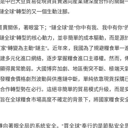
是中巴大豆貿易從現貨買賣邁向産業鏈深度合作的關鍵
“鏈全球”轉型的又一個生動注腳。
賣關係，著眼當下；“鏈全球”是“你中有我、我中有你”
“鏈全球”轉型的核心動力，並非簡單的成本驅動，而是源
家”轉變為主動“鏈主”。近年來，我國為了規避糧食單一
建多元化進口網絡，逐步掌握糧食進口主導權。然而，
顯得異常脆弱。大國博弈加劇、地區衝突不斷、極端天
發糧食價格劇烈波動與供應鏈中斷，單純依靠現貨採購
合作轉型勢在必行。這絕非簡單的貿易模式升級，而是
旨在全球糧食市場高度不確定的背景下，將國家糧食安
著眼全局的系統安全。“買全球”奉行的是節點安全