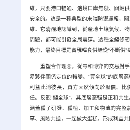
維，只要港口暢通、邊境口岸無礙、關鍵供
安全的。這是一種典型的末端防禦邏輯，關注
維。它清醒地認識到，從産地土壤氣候、物
問題，都可能引發全局震蕩。這種全鏈條韌
能力，最終目標是實現糧食供給從“不斷供”到
重塑合作理念，從零和博弈的交易對手轉
易夥伴關係定位的轉變。“買全球”的底層
利益此消彼長，買方天然傾向於壓價、比
任。反觀“鏈全球”，其底層邏輯是正和共
涵蓋種子研發、種植、加工和物流的完整
享、風險共擔，一起做大蛋糕，形成利益共