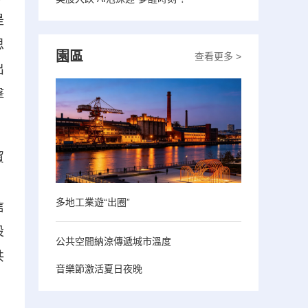
是
思
園區
查看更多 >
出
擊
貿
，
多地工業遊“出圈”
信
設
公共空間納涼傳遞城市溫度
共
音樂節激活夏日夜晚