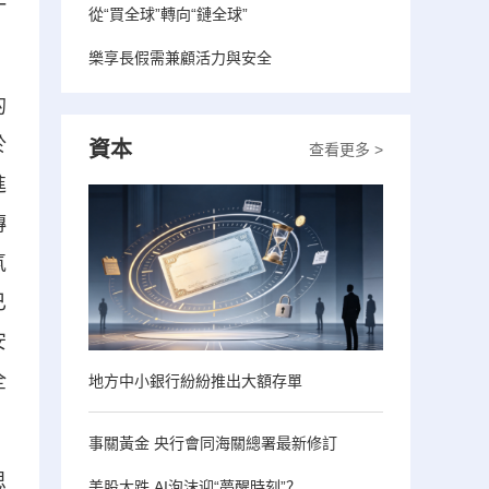
一
從“買全球”轉向“鏈全球”
樂享長假需兼顧活力與安全
的
於
資本
查看更多 >
進
傳
氣
已
安
全
地方中小銀行紛紛推出大額存單
事關黃金 央行會同海關總署最新修訂
思
美股大跌 AI泡沫迎“夢醒時刻”？