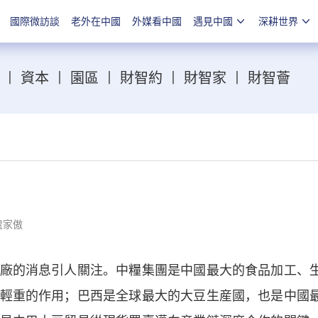
國際微訪談
老外在中國
外媒看中國
遇見中國
深耕世界
丨
資本
丨
園區
丨
財智約
丨
財智家
丨
財智薈
盧家傲
的消息引人關注。中糧集團是中國最大的食品加工、
輕重的作用；巴西是全球最大的大豆生産國，也是中國