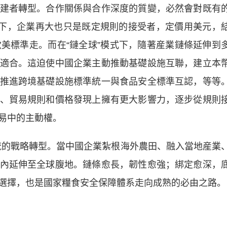
者轉型。合作關係與合作深度的質變，必然會對既有
式下，企業再大也只是既定規則的接受者，定價用美元，
歐美標準走。而在“鏈全球”模式下，隨著産業鏈條延伸到
適合。這迫使中國企業主動推動基礎設施互聯，建立本
推進跨境基礎設施標準統一與食品安全標準互認，等等
、貿易規則和價格發現上擁有更大影響力，逐步從規則
易中的主動權。
流的戰略轉型。當中國企業紮根海外農田、融入當地産業
內延伸至全球腹地。鏈條愈長，韌性愈強；綁定愈深，
選擇，也是國家糧食安全保障體系走向成熟的必由之路。