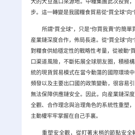
大的大豆進口來源地。中糧集團此次投資，
步。這一轉變是我國糧食貿易從“買全球”向
所謂“買全球”，只是“你買我賣”的簡單買
産業鏈深度合作，佈局長遠。從“買全球”向
對糧食供給穩定性的戰略性考量，從被動“買
口渠道風險，不斷拓展全球朋友圈，積極構
統的現貨貿易模式在當今動蕩的國際環境中
頻發以及主要出口國的政策變動，很容易引
無法保障供應鏈安全。因此，向産業鏈深度
全觀、合作理念與治理角色的系統性重塑，
主動權牢牢掌握在自己手裏。
重塑安全觀，從盯著末梢的節點安全轉向