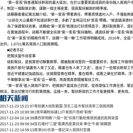
“第一家長”與普通幫扶幹部的最大區別，在於以重要家庭成員的身份融入貧困戶中
子、制定一個脫貧計劃、謀劃一個主導産業，提高幫扶解困的精準度。
該縣縣委書記黃志願介紹，“第一家長”帶著責任、帶著感情進村入戶，不僅能夠更
“以前在大山裏都不知道該幹什麼，多虧了金飛這位好‘家長’帶路。”坡造鎮淥德村
為了保證幫扶效果，該縣給“第一家長”梳理出打好感情底子、選好脫貧路子、寫好幫
在實施過程中，該縣不斷健全扶貧“第一家長”幫扶機制。通過扶貧“第一家長”與貧
在“第一家長”的積極作用下，該縣“一幫一聯”工作取得明顯成效。2016年，全區
出列，1.8701萬名貧困人口脫貧摘帽。
■記者手記
把幫扶當作自家事
結對幫扶，是我黨密切聯繫群眾、開展脫貧攻堅的一個重要抓手。脫貧工作做得
貧困戶那句“鎮裏有人來了又走，縣裏也有人來了又走”，道出了一些幫扶幹部工
習近平總書記強調指出，扶貧開發貴在精準，重在精準，成敗之舉在於精準。浮
平果縣拿出“第一家長”這一舉措，用真情真意開展幫扶工作。
“第一家長”進入貧困戶家中，把貧困戶當成自己的家，從而增強工作責任感、緊迫
辦法，拿出切實可行的對策措施。這樣一來，幫扶幹部的工作才能更精準、更有效。
2017-11-23 15:21:07
粵桂擴大結對範圍 茂名三區市幫扶南寧三個貧困縣
2017-11-23 10:00:38
1根旱藕粉絲讓13戶貧困戶甩掉“窮根”
2017-12-04 10:18:39
廣西寧明縣"八個一批"扶貧行動助推貧困邊民脫貧致富
2017-11-23 09:59:34
從石塘村"三變"看廣西産業扶貧:牽住"牛鼻"破難題
2017-11-22 14:59:13
貴港360名第一書記深入貧困村宣講