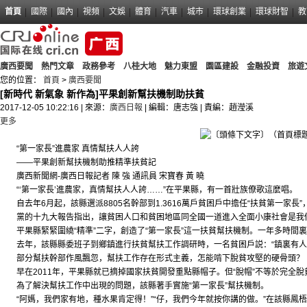
首頁
國際
國內
視頻
文娛
體育
汽車
城市
環球創業
環球財智
教
廣西要聞
熱門文章
政務參考
八桂大地
魅力東盟
園區建設
金融投資
旅遊
您的位置：
首頁
>
廣西要聞
[新時代 新氣象 新作為]平果創新幫扶機制助扶貧
2017-12-05 10:22:16
|
來源：
廣西日報
|
編輯：唐志強
|
責編：趙瀅溪
更多
“第一家長”進農家 真情幫扶人人誇
——平果創新幫扶機制助推精準扶貧記
廣西新聞網-廣西日報記者 陳 強 通訊員 宋寶春 黃 曉
“‘第一家長’進農家，真情幫扶人人誇……”在平果縣，有一首壯族僚歌這麼唱。
自去年6月起，該縣選派8805名幹部到1.3616萬戶貧困戶中擔任“扶貧第一家長
黨的十九大報告指出，讓貧困人口和貧困地區同全國一道進入全面小康社會是我們
平果縣緊緊圍繞“精準”二字，創造了“第一家長”這一扶貧幫扶機制。一年多時間裏，“
去年，該縣縣委班子到鄉鎮進行扶貧幫扶工作調研時，一名貧困戶説：“鎮裏有人
部分幫扶幹部作風飄忽，幫扶工作存在形式主義，怎能啃下脫貧攻堅的硬骨頭？
早在2011年，平果縣就已摘掉國家扶貧開發重點縣帽子。但“脫帽”不等於完全脫
為了解決幫扶工作中出現的問題，該縣著手實施“第一家長”幫扶機制。
“阿媽，我們家有地，種水果肯定得！”“仔，我們今年就按你講的做。”在該縣鳳梧