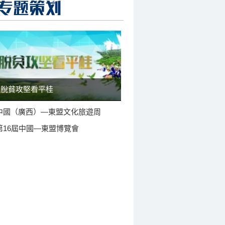
脫貧攻堅看平桂
中國（廣西）—東盟文化旅遊周
第16屆中國—東盟博覽會