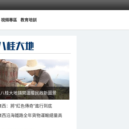
視頻專區
教育培訓
八桂大地鋪開溫暖民政新圖景
廣西：將“紅色傳奇”進行到底
廣西沿海鐵路全年貨物運輸總量高