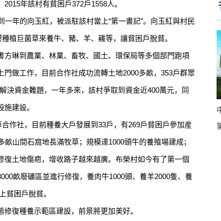
15年該村有貧困戶372戶1558人。
一年的向玉紅，被派駐該村當上“第一書記”。向玉紅與村民
復墾種植巨菌草來養牛、豬、羊、雞等，讓貧困戶脫貧。
方琳到農業、林業、畜牧、國土、環保局等多個部門跑項
門做工作，目前合作社成功流轉土地2000多畝，353戶群眾
%；解決資金難題，一年多來，該村爭取到資金近400萬元，同
設施建設。
合作社，目前種養大戶發展到33戶，有269戶貧困戶參加産
0多畝山間石窩地長滿牧草；規模達1000頭牛的養殖場建成；
修復土地傷疤，增收路子越來越廣。布榮村如今有了第一個
00畝廢礦區並進行修復，養肉牛1000頭、養羊2000隻、養
以上貧困戶脫貧。
修復種養示範區建設，前景將更加美好。