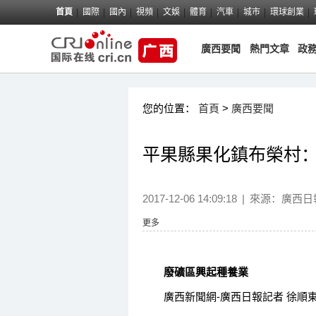
首頁
國際
國內
視頻
文娛
體育
汽車
城市
環球創業
廣西要聞
熱門文章
政
您的位置：
首頁
>
廣西要聞
平果縣果化鎮布榮村
2017-12-06 14:09:18
|
來源：
廣西日
更多
廢礦區興起種養業
廣西新聞網-廣西日報記者 徐順東