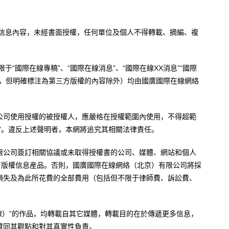
。
有信息內容，未經書面授權，任何單位及個人不得轉載、摘編、複
于“國際在線專稿”、“國際在線消息”、“國際在線XX消息”“國際
內容，但明確標注為第三方版權的內容除外）均由國廣國際在線網絡
公司使用授權的被授權人，應嚴格在授權範圍內使用，不得超範
”。違反上述聲明者，本網將追究其相關法律責任。
限公司簽訂相關協議或未取得授權書的公司、媒體、網站和個人
有版權信息産品。否則，國廣國際在線網絡（北京）有限公司將採
損失及為此所花費的全部費用（包括但不限于律師費、訴訟費、
。
在線）”的作品，均轉載自其它媒體，轉載目的在於傳遞更多信息，
贊同其觀點和對其真實性負責。