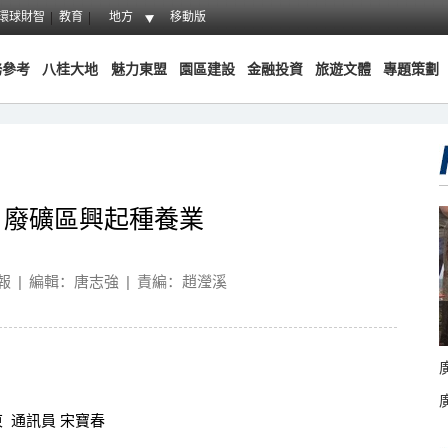
環球財智
教育
地方
移動版
務參考
八桂大地
魅力東盟
園區建設
金融投資
旅遊文體
專題策劃
：廢礦區興起種養業
報
|
編輯：唐志強
|
責編：趙瀅溪
 通訊員 宋寶春