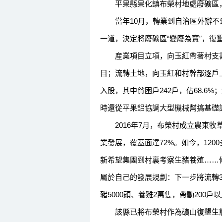
平果縣果化鎮布榮村地處廢礦區，20
當年10月，轉業到自治區外辦不到
一道，決定將廢礦區“變廢為寶”，
産業項目立項，向玉紅帶著村支書
目；流轉土地，向玉紅和村幹部逐戶上
入股，其中貧困戶242戶，佔68.6
時還從平果鋁協調大型機械幫搞基礎
2016年7月，布榮村成立農東牧草
業發展，覆蓋面達72%。如今，120
新希望集團到村裏考察生豬養殖……
屬於自己的發展規劃：下一步將流轉30
豬5000頭、養雞2萬隻，帶動200戶
該縣已將布榮村作為礦山復墾生態