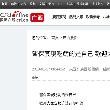
首頁
國際
國內
視頻
文娛
體育
汽車
城市
環球創業
環球財智
教
廣西要聞
熱門文章
政務參考
八桂
您的位置：
首頁
>
廣西要聞
醫保套現吃虧的是自己 歡迎
2018-01-17 08:44:52
|
來源：
廣西新聞網
|
編
更多
醫保套現吃虧的是自己
歡迎大家舉報違法違規行為