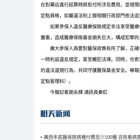
在對藥店進行結算時將拒付所涉及費用，並視情
定點資格，如屬違法則上報相關行政部門依法追
如果參保人違反醫療保險規定非法享受醫療保
嚴重，造成醫療保險基金損失巨大，構成犯罪的
廣大參保人員要對醫保政策有所了解，正確使
一時利益違反規定，甚至觸犯法律。同時，也希
的違法違規行為，共同守護醫保基金安全。舉報投訴
定點管理科）。
今報記者謝永輝 通訊員秦紅
廣西年底醫保按病種付費至少100種 百姓看病