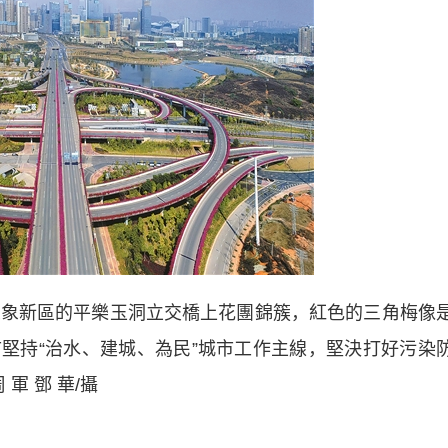
象新區的平樂玉洞立交橋上花團錦簇，紅色的三角梅像
堅持“治水、建城、為民”城市工作主線，堅決打好污染
軍 鄧 華/攝