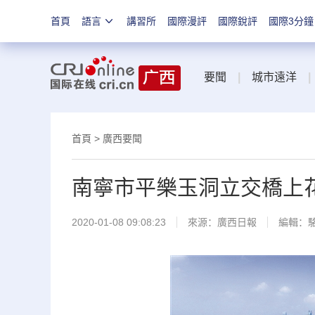
首頁
語言
講習所
國際漫評
國際銳評
國際3分鐘
要聞
|
城市遠洋
|
首頁
>
廣西要聞
南寧市平樂玉洞立交橋上
2020-01-08 09:08:23
來源：
廣西日報
編輯：