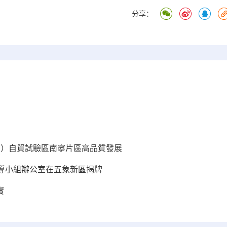
分享：
廣西）自貿試驗區南寧片區高品質發展
導小組辦公室在五象新區揭牌
實