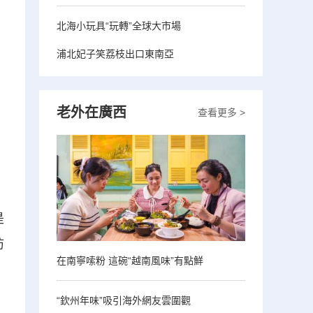
北海小玩具“玩轉”全球大市場
浦北妃子笑荔枝出口東南亞
老外在廣西
查看更多 >
是
防
在南寧嗦粉 這碗“越南風味”有點鮮
“欽州年味”吸引海外網友雲圍觀