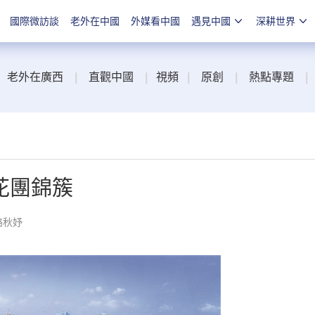
國際微訪談
老外在中國
外媒看中國
遇見中國
深耕世界
老外在廣西
|
直觀中國
|
視頻
|
原創
|
熱點專題
|
花團錦簇
駱秋妤