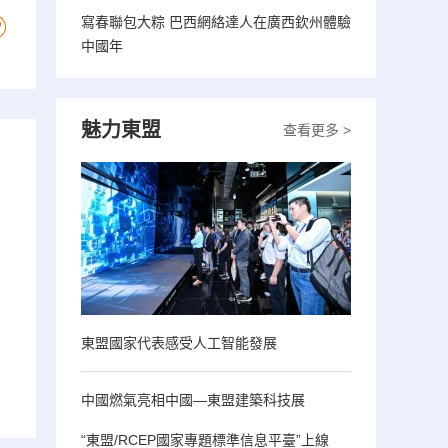
寫春聯包大粽 巴西網絡達人在廣西欽州體驗
中國年
魅力東盟
查看更多 >
東盟國家代表感受人工智能發展
中國燃氣亮相中國—東盟建築科技展
“東盟/RCEP國家專題標準信息平臺”上線