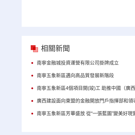
相關新聞
南寧金融城投資運營有限公司掛牌成立
南寧五象新區邁向高品質發展新階段
南寧五象新區4個項目開(竣)工 助推中國（
廣西建設面向東盟的金融開放門戶指揮部和領
南寧五象新區芳華盛放 從“一張藍圖”變美好現