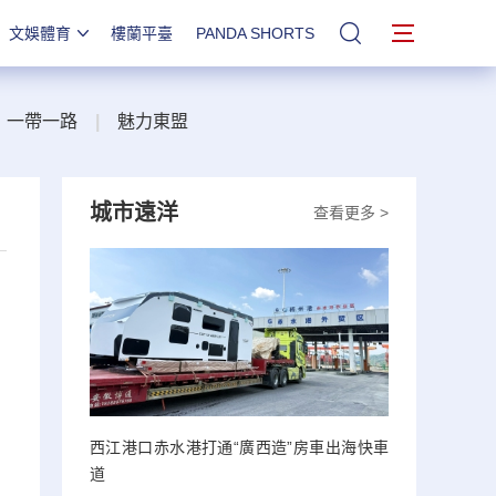
文娛體育
樓蘭平臺
PANDA SHORTS
站內搜索
一帶一路
|
魅力東盟
城市遠洋
查看更多 >
西江港口赤水港打通“廣西造”房車出海快車
道