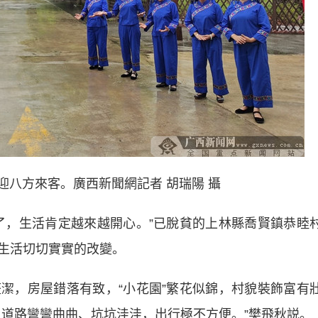
方來客。廣西新聞網記者 胡瑞陽 攝
，生活肯定越來越開心。”已脫貧的上林縣喬賢鎮恭睦
生活切切實實的改變。
，房屋錯落有致，“小花園”繁花似錦，村貌裝飾富有
，道路彎彎曲曲、坑坑洼洼，出行極不方便。”樊飛秋説。