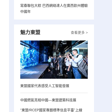
寫春聯包大粽 巴西網絡達人在廣西欽州體驗
中國年
魅力東盟
查看更多 >
東盟國家代表感受人工智能發展
中國燃氣亮相中國—東盟建築科技展
“東盟/RCEP國家專題標準信息平臺”上線