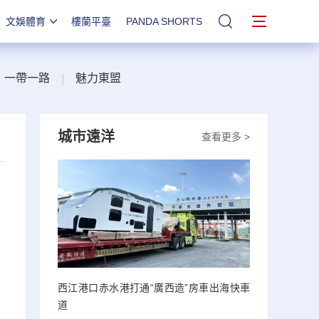
文娛體育
樓蘭平臺
PANDA SHORTS
站內搜索
一帶一路
|
魅力東盟
城市遠洋
查看更多 >
西江港口赤水港打通“廣西造”房車出海快車
道