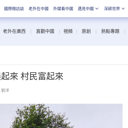
國際微訪談
老外在中國
外媒看中國
遇見中國
深耕世界
老外在廣西
|
直觀中國
|
視頻
|
原創
|
熱點專題
|
美起來 村民富起來
：劉洋