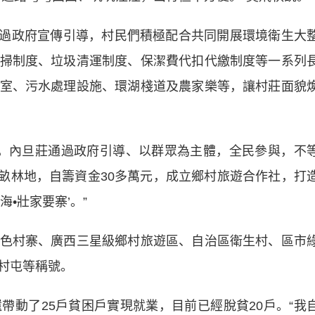
通過政府宣傳引導，村民們積極配合共同開展環境衛生大
掃制度、垃圾清運制度、保潔費代扣代繳制度等一系列
室、污水處理設施、環湖棧道及農家樂等，讓村莊面貌
，內旦莊通過政府引導、以群眾為主體，全民參與，不
0多畝林地，自籌資金30多萬元，成立鄉村旅遊合作社，打
•壯家要寨’。”
村寨、廣西三星級鄉村旅遊區、自治區衛生村、區市
村屯等稱號。
帶動了25戶貧困戶實現就業，目前已經脫貧20戶。“我