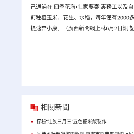
己通過在‘四季花海•壯家要寨’裏務工以及
前種植玉米、花生、水稻，每年僅有200
提速奔小康。（廣西新聞網上林6月2日訊 記
相關新聞
探秘“壯族三月三”五色糯米飯製作