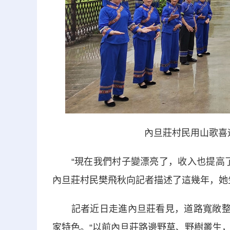
內旦莊村民用山歌喜迎八
“現在我們村子變漂亮了，收入也提高了
內旦莊村民樊飛秋向記者描述了這幾年，她
記者近日走進內旦莊看見，道路寬敞整潔
家特色。“以前內旦莊路邊野草、野樹叢生