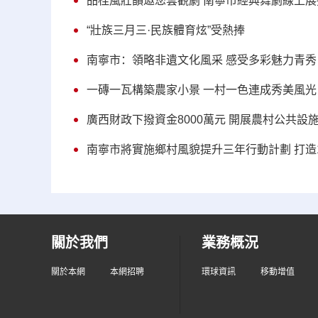
品桂風壯韻邀您雲觀劇 南寧市經典舞劇線上展
“壯族三月三·民族體育炫”受熱捧
南寧市：領略非遺文化風采 感受多彩魅力青秀
一磚一瓦構築農家小景 一村一色連成秀美風光
廣西財政下撥資金8000萬元 開展農村公共設
南寧市將實施鄉村風貌提升三年行動計劃 打造
關於我們
業務概況
關於本網
本網招聘
環球資訊
移動增值