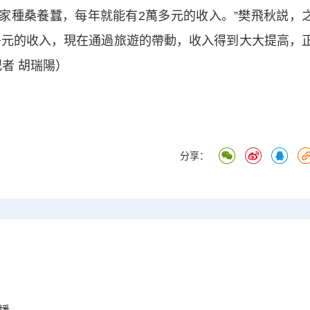
自家種桑養蠶，每年就能有2萬多元的收入。”樊飛秋説，
0多元的收入，現在通過旅遊的帶動，收入得到大大提高，
者 胡瑞陽）
分享：