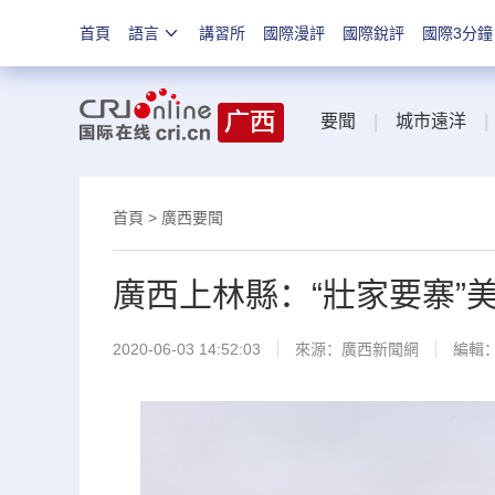
首頁
語言
講習所
國際漫評
國際銳評
國際3分鐘
要聞
|
城市遠洋
|
首頁
>
廣西要聞
廣西上林縣：“壯家要寨”
2020-06-03 14:52:03
來源：
廣西新聞網
編輯