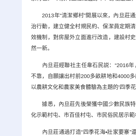
2013年“清潔鄉村”開展以來，內旦莊
治行動，建立健全村規民約、保潔員定期清
效機制，對房屋外立面進行改造，建設村史
然一新。
內旦莊經聯社主任韋石民説：“2016年
不靠，自願讓出村前200多畝耕地和400
以農耕文化和農家美食體驗為主題的‘四季花海
據悉，內旦莊先後榮獲中國少數民族特色
化示範村屯、市百佳村屯、市民俗民居示範
內旦莊通過打造“四季花海•壯家要寨”還