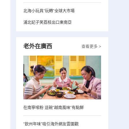
北海小玩具“玩轉”全球大市場
浦北妃子笑荔枝出口東南亞
老外在廣西
查看更多 >
在南寧嗦粉 這碗“越南風味”有點鮮
“欽州年味”吸引海外網友雲圍觀