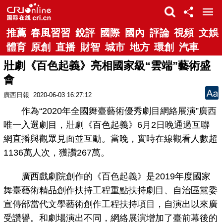
推薦
春風習習
銳評
國際
國內
評論
視頻
文娛
體育
原創
直播
財智
城市
地方
環創
汽車
壯劇《百色起義》亮相國家級“雲端”藝術盛
會
廣西日報
2020-06-03 16:27:12
作為“2020年全國舞臺藝術優秀劇目網絡展演”廣西
唯一入選劇目，壯劇《百色起義》6月2日晚通過互聯
網直播與觀眾見面並互動。當晚，實時在線觀看人數超
1136萬人次，獲讚267萬。
廣西戲劇院創作的《百色起義》是2019年度國家
舞臺藝術精品創作扶持工程重點扶持劇目、自治區黨委
宣傳部當代文學藝術創作工程扶持項目，自演出以來廣
受讚譽。和劇場演出不同，網絡展演增加了臺前幕後的