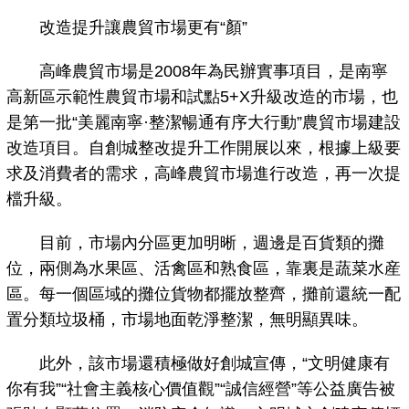
改造提升讓農貿市場更有“顏”
高峰農貿市場是2008年為民辦實事項目，是南寧
高新區示範性農貿市場和試點5+X升級改造的市場，也
是第一批“美麗南寧·整潔暢通有序大行動”農貿市場建設
改造項目。自創城整改提升工作開展以來，根據上級要
求及消費者的需求，高峰農貿市場進行改造，再一次提
檔升級。
目前，市場內分區更加明晰，週邊是百貨類的攤
位，兩側為水果區、活禽區和熟食區，靠裏是蔬菜水産
區。每一個區域的攤位貨物都擺放整齊，攤前還統一配
置分類垃圾桶，市場地面乾淨整潔，無明顯異味。
此外，該市場還積極做好創城宣傳，“文明健康有
你有我”“社會主義核心價值觀”“誠信經營”等公益廣告被