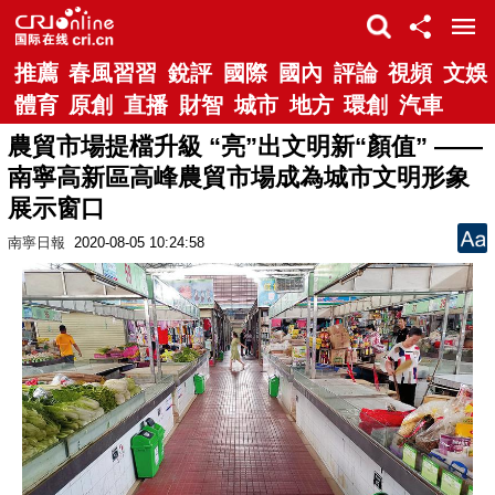
推薦
春風習習
銳評
國際
國內
評論
視頻
文娛
體育
原創
直播
財智
城市
地方
環創
汽車
農貿市場提檔升級 “亮”出文明新“顏值” ——
南寧高新區高峰農貿市場成為城市文明形象
展示窗口
南寧日報
2020-08-05 10:24:58