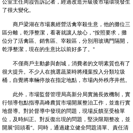
公室主任周霞告訴記者，經過改造升級後市場環境發生
了很大變化。
商戶梁湖在市場裏經營活禽宰殺生意，他的攤位三
區分離，乾淨整潔，看著就讓人放心，“按照要求，攤
位分了活禽區、銷售區、宰殺區，分別用玻璃門隔開，
乾淨整潔，現在的生意比以前好多了。”
不僅商戶主動參與創城，消費者的文明素質也有了
很大提升。不少人在挑選蔬菜時將殘葉投入分類垃圾
桶，自覺將車輛停放在指定地點，市場內外秩序井然。
此外，市場監督管理局高新分局實施長效機制，實
行領導包點指導高峰農貿市場開展整治工作，並進行實
地督導。對於督導中發現的問題，現場反饋至受檢單
位，及時糾正。對反復出現的問題，堅決限期整改，並
開展“回頭看”。同時，通過建立健全問題清單、責任清