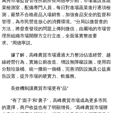
萬秀市場監督管理所副所長周德寧介紹，市場還設置蔬
菜檢測室，配備專門人員，每日對進場蔬菜進行逐項檢
測，嚴禁不合格産品入場銷售，加強食品安全的監督和
管理，為市民營造放心的消費環境。“分局以微督查的
方法，將督查發現的問題上傳到微信，由屬地的市場管
理所組織市場開辦方立行立改，全面落實整改要
求。”周德寧説。
據了解，高峰農貿市場通過大力整治佔道經營、越
線經營行為，實施公廁改造、增設無障礙設施，使用四
分類垃圾桶、統一攤前一個桶，完善消防設施及公益廣
告設置，提升市場的硬實力、軟服務。
長效機制讓農貿市場更有“品”
“有了‘面子’和‘裏子’，高峰農貿市場成為更多市民
的選擇，商戶收益也有了明顯增長。”高峰農貿市場辦