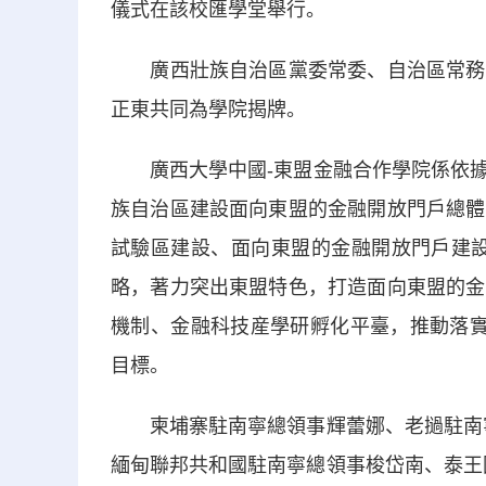
儀式在該校匯學堂舉行。
廣西壯族自治區黨委常委、自治區常務副
正東共同為學院揭牌。
廣西大學中國-東盟金融合作學院係依據
族自治區建設面向東盟的金融開放門戶總體
試驗區建設、面向東盟的金融開放門戶建設
略，著力突出東盟特色，打造面向東盟的金
機制、金融科技産學研孵化平臺，推動落實
目標。
柬埔寨駐南寧總領事輝蕾娜、老撾駐南寧
緬甸聯邦共和國駐南寧總領事梭岱南、泰王