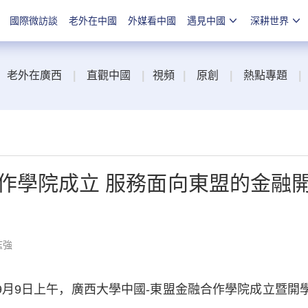
國際微訪談
老外在中國
外媒看中國
遇見中國
深耕世界
老外在廣西
|
直觀中國
|
視頻
|
原創
|
熱點專題
|
作學院成立 服務面向東盟的金融
志強
9月9日上午，廣西大學中國-東盟金融合作學院成立暨開