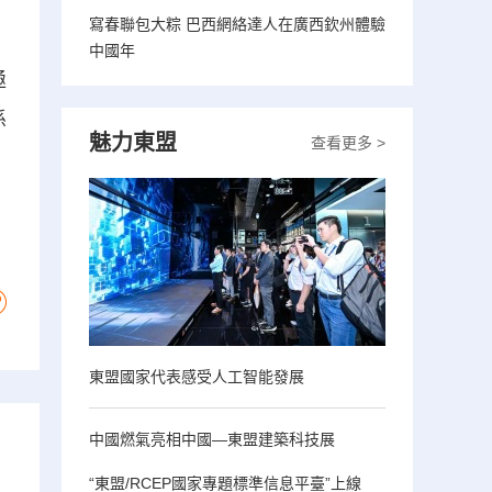
寫春聯包大粽 巴西網絡達人在廣西欽州體驗
中國年
極
係
魅力東盟
查看更多 >
東盟國家代表感受人工智能發展
中國燃氣亮相中國—東盟建築科技展
“東盟/RCEP國家專題標準信息平臺”上線