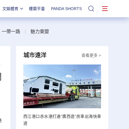
文娛體育
樓蘭平臺
PANDA SHORTS
站內搜索
一帶一路
|
魅力東盟
城市遠洋
查看更多 >
開
西江港口赤水港打通“廣西造”房車出海快車
學
道