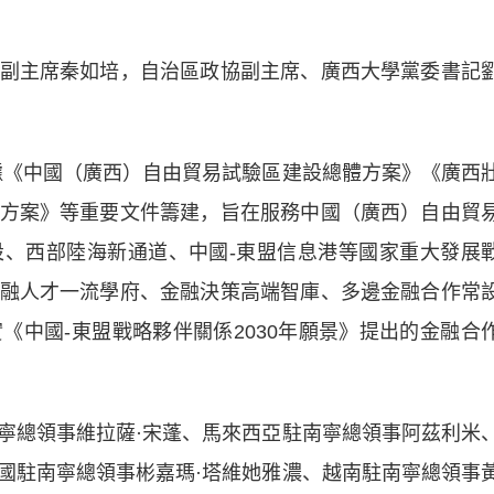
主席秦如培，自治區政協副主席、廣西大學黨委書記
《中國（廣西）自由貿易試驗區建設總體方案》《廣西
方案》等重要文件籌建，旨在服務中國（廣西）自由貿
、西部陸海新通道、中國-東盟信息港等國家重大發展
融人才一流學府、金融決策高端智庫、多邊金融合作常
《中國-東盟戰略夥伴關係2030年願景》提出的金融合
總領事維拉薩·宋蓬、馬來西亞駐南寧總領事阿茲利米
國駐南寧總領事彬嘉瑪·塔維她雅濃、越南駐南寧總領事