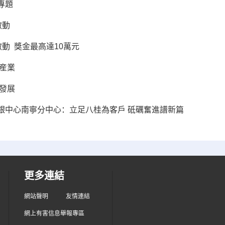
專題
啟動
動 獎金最高達10萬元
産業
發展
銀中心南寧分中心：立足八桂為客戶 砥礪奮進譜新篇
更多連結
網站聲明
友情連結
網上有害信息舉報專區