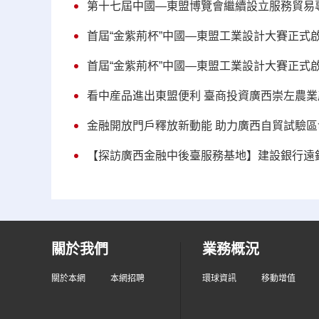
第十七屆中國—東盟博覽會繼續設立服務貿易
首屆“金紫荊杯”中國—東盟工業設計大賽正式
首屆“金紫荊杯”中國—東盟工業設計大賽正式啟
看中産品進出東盟便利 臺商投資廣西崇左農業
金融開放門戶釋放新動能 助力廣西自貿試驗區
【探訪廣西金融中後臺服務基地】建設銀行遠
關於我們
業務概況
關於本網
本網招聘
環球資訊
移動增值