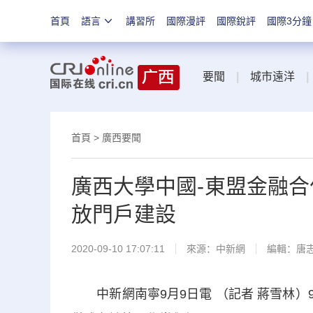
首頁
語言
講習所
國際漫評
國際銳評
國際3分鐘
要聞
|
城市遠洋
|
首頁
>
廣西要聞
廣西大學中國-東盟金融合
放門戶建設
2020-09-10 17:07:11
來源：
中新網
編輯：唐
中新網南寧9月9日電 （記者 蔣雪林）