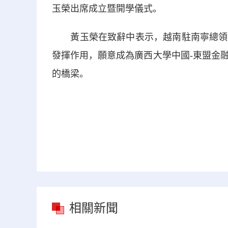
玉榮出席成立暨開學儀式。
黃玉榮在致辭中表示，越南駐南寧總領事
發揮作用，願意成為廣西大學中國-東盟金
的橋梁。
相關新聞