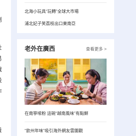
北海小玩具“玩轉”全球大市場
劉
浦北妃子笑荔枝出口東南亞
壯
老外在廣西
查看更多 >
易
戰
設
作
在南寧嗦粉 這碗“越南風味”有點鮮
、
黃
“欽州年味”吸引海外網友雲圍觀