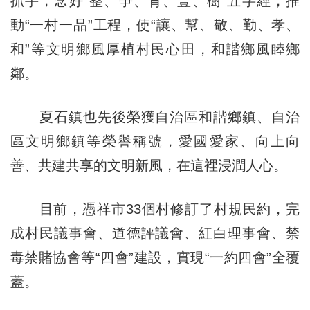
抓手，念好“整、爭、育、豐、樹”五字經，推
動“一村一品”工程，使“讓、幫、敬、勤、孝、
和”等文明鄉風厚植村民心田，和諧鄉風睦鄉
鄰。
夏石鎮也先後榮獲自治區和諧鄉鎮、自治
區文明鄉鎮等榮譽稱號，愛國愛家、向上向
善、共建共享的文明新風，在這裡浸潤人心。
目前，憑祥市33個村修訂了村規民約，完
成村民議事會、道德評議會、紅白理事會、禁
毒禁賭協會等“四會”建設，實現“一約四會”全覆
蓋。