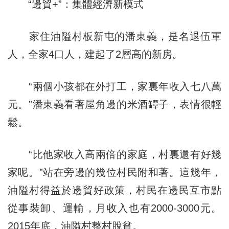
“邊貿+”：集體經濟新模式
家住油隘村板新屯的潘東義，是名退伍軍
人，全家4口人，建起了2層高的新房。
“兩個小孩都在外打工，家裏年收入七八萬
元。”潘東義看著屋角邊的米酒罈子，表情很輕
鬆。
“比他家收入高兩倍的家庭，村裏還有好幾
家呢。”站在旁邊的幾位村民附和著。這幾年，
油隘村得益於邊貿好政策，村民在邊民互市點
從事裝卸、運輸，月收入也有2000-3000元。
2015年底，油隘村整村脫貧。