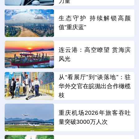
力量
生态守护 持续解锁高颜
值“重庆蓝”
连云港：高空瞭望 赏海滨
风光
从“看展厅”到“谈落地”：驻
华外交官在皖抛出合作橄榄
枝
重庆机场2026年旅客吞吐
量突破3000万人次