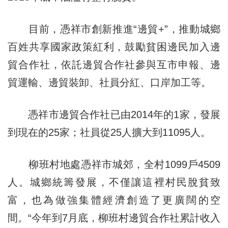
目前，憑祥市創新推進“邊貿+”，推動城鄉
百姓共享國家政策紅利，鼓勵貧困邊民加入邊
貿合作社，依託邊貿合作社參與互市申報、邊
貿運輸、邊貿裝卸、社員分紅、口岸加工等。
憑祥市邊貿合作社已由2014年的1家，發展
到現在的25家；社員從25人擴大到11095人。
柳班村地處憑祥市城郊，全村1099戶4509
人。城鄉統籌發展，不僅讓這裡村民脫貧致
富，也為做強集體經濟創造了更廣闊的空
間。“今年到7月底，柳班村邊貿合作社累計收入