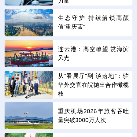
力量
生态守护 持续解锁高颜
值“重庆蓝”
连云港：高空瞭望 赏海滨
风光
从“看展厅”到“谈落地”：驻
华外交官在皖抛出合作橄榄
枝
重庆机场2026年旅客吞吐
量突破3000万人次