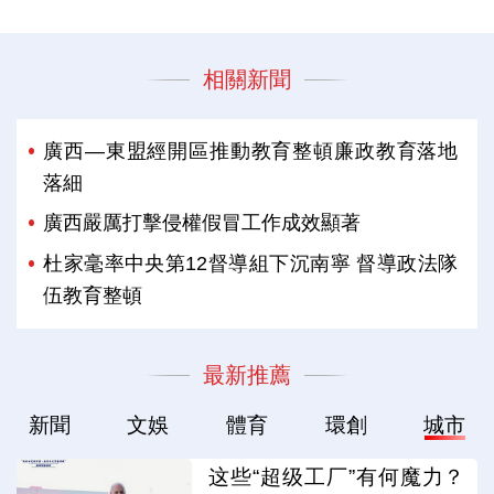
相關新聞
廣西—東盟經開區推動教育整頓廉政教育落地
落細
廣西嚴厲打擊侵權假冒工作成效顯著
杜家毫率中央第12督導組下沉南寧 督導政法隊
伍教育整頓
最新推薦
新聞
文娛
體育
環創
城市
这些“超级工厂”有何魔力？