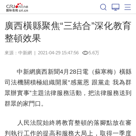
廣西橫縣聚焦“三結合”深化教育
整頓效果
來源：
中新網
|
2021-04-29 15:47:56
5.6万
中新網廣西新聞4月28日電（蘇寒梅）橫縣
司法機關積極組織開展“感黨恩 跟黨走 我為群
眾辦實事”主題法律服務活動，把法律服務送到
群眾的家門口。
人民法院始終將教育整頓的落腳點放在審
判執行工作的提高和服務大局上，取得一季度