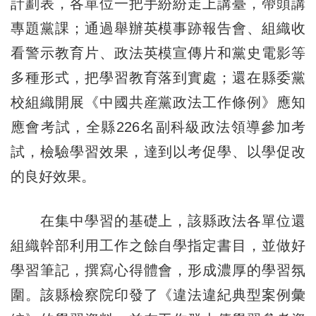
計劃表，各單位一把手紛紛走上講臺，帶頭講
專題黨課；通過舉辦英模事跡報告會、組織收
看警示教育片、政法英模宣傳片和黨史電影等
多種形式，把學習教育落到實處；還在縣委黨
校組織開展《中國共産黨政法工作條例》應知
應會考試，全縣226名副科級政法領導參加考
試，檢驗學習效果，達到以考促學、以學促改
的良好效果。
在集中學習的基礎上，該縣政法各單位還
組織幹部利用工作之餘自學指定書目，並做好
學習筆記，撰寫心得體會，形成濃厚的學習氛
圍。該縣檢察院印發了《違法違紀典型案例彙