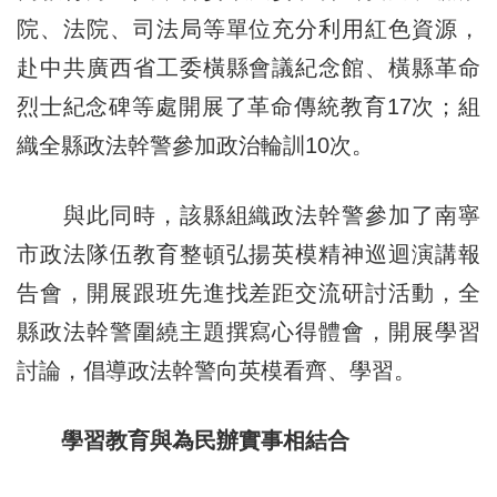
院、法院、司法局等單位充分利用紅色資源，
赴中共廣西省工委橫縣會議紀念館、橫縣革命
烈士紀念碑等處開展了革命傳統教育17次；組
織全縣政法幹警參加政治輪訓10次。
與此同時，該縣組織政法幹警參加了南寧
市政法隊伍教育整頓弘揚英模精神巡迴演講報
告會，開展跟班先進找差距交流研討活動，全
縣政法幹警圍繞主題撰寫心得體會，開展學習
討論，倡導政法幹警向英模看齊、學習。
學習教育與為民辦實事相結合