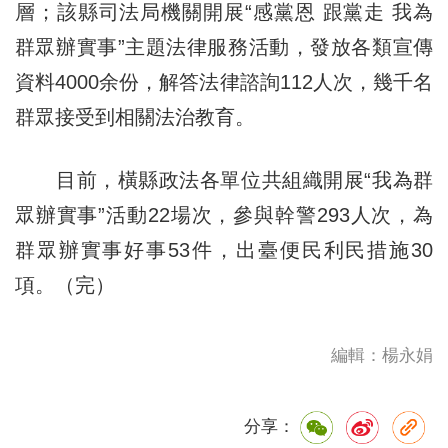
層；該縣司法局機關開展“感黨恩 跟黨走 我為
群眾辦實事”主題法律服務活動，發放各類宣傳
資料4000余份，解答法律諮詢112人次，幾千名
群眾接受到相關法治教育。
目前，橫縣政法各單位共組織開展“我為群
眾辦實事”活動22場次，參與幹警293人次，為
群眾辦實事好事53件，出臺便民利民措施30
項。（完）
編輯：楊永娟
分享：