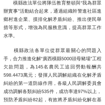
橫縣政法單位將隊伍教育整頓與“我為群眾
辦實事”活動結合起來，通過組織幹警進社區進
鄉村進企業、摸排化解矛盾糾紛、推出便民舉
措等形式，增強為民服務意識，提高群眾工作
水準。
橫縣政法各單位從群眾最關心的問題入
手，合力推進化解“廣西橫縣5000頭母豬場”工程
欠款問題，為145名農民工追回勞動報酬共
598.4473萬元；發揮人民調解組織在化解矛盾
糾紛的第一道防線作用，各級人民調解委員會
成功調解各類糾紛535件，成功率達97%以上，
預防矛盾糾紛82起，有效將矛盾糾紛化解在基