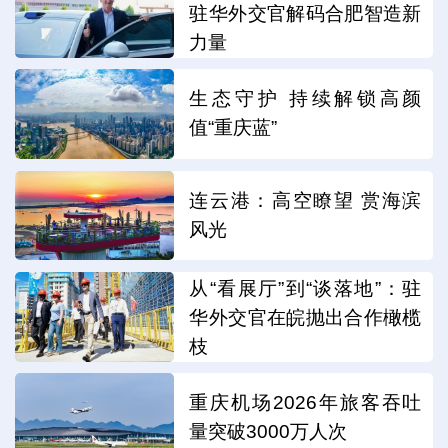
驻华外交官解码合肥智造新
力量
生态守护 持续解锁高颜
值“重庆蓝”
连云港：高空瞭望 赏海滨
风光
从“看展厅”到“谈落地”：驻
华外交官在皖抛出合作橄榄
枝
重庆机场2026年旅客吞吐
量突破3000万人次