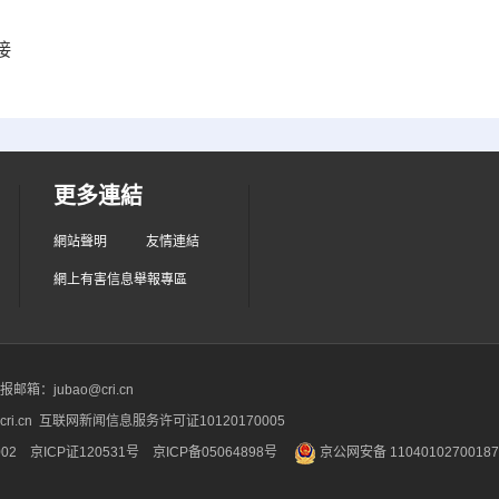
接
更多連結
網站聲明
友情連結
網上有害信息舉報專區
箱：jubao@cri.cn
ri.cn 互联网新闻信息服务许可证10120170005
2 京ICP证120531号
京ICP备05064898号
京公网安备 1104010270018