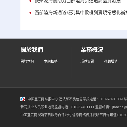
欽州港海關助力西部陸海新通道高品質發展
西部陸海新通道班列與中歐班列實現常態化銜
關於我們
業務概況
關於本網
本網招聘
環球資訊
移動增值
中国互联网举报中心
违法和不良信息举报电话：010-67401009 举报邮
新闻从业人员职业道德监督电话：010-67401111 监督邮箱：jiancha@c
中国互联网视听节目服务自律公约
信息网络传播视听节目许可证 010200