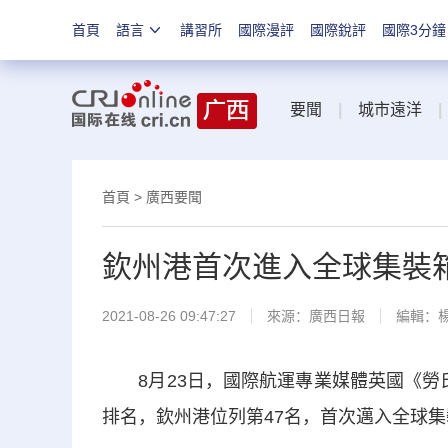
首頁
語言
講習所
國際漫評
國際銳評
國際3分鐘
要聞
|
城市遠洋
|
首頁
>
廣西要聞
欽州港首次進入全球集裝箱
2021-08-26 09:47:27
來源：
廣西日報
編輯：
8月23日，國際航運專業媒體英國《勞氏日報》（
排名，欽州港位列第47名，首次邁入全球集