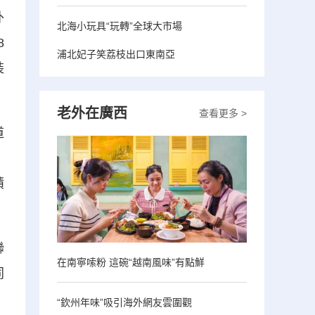
外
北海小玩具“玩轉”全球大市場
8
浦北妃子笑荔枝出口東南亞
裝
老外在廣西
查看更多 >
道
，
積
聯
在南寧嗦粉 這碗“越南風味”有點鮮
同
。
“欽州年味”吸引海外網友雲圍觀