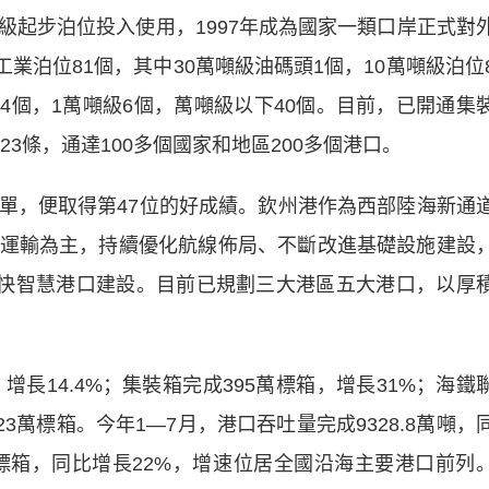
噸級起步泊位投入使用，1997年成為國家一類口岸正式對
工業泊位81個，其中30萬噸級油碼頭1個，10萬噸級泊位
級4個，1萬噸級6個，萬噸級以下40個。目前，已開通集
23條，通達100多個國家和地區200多個港口。
，便取得第47位的好成績。欽州港作為西部陸海新通
運輸為主，持續優化航線佈局、不斷改進基礎設施建設
加快智慧港口建設。目前已規劃三大港區五大港口，以厚
增長14.4%；集裝箱完成395萬標箱，增長31%；海鐵
23萬標箱。今年1—7月，港口吞吐量完成9328.8萬噸，
5萬標箱，同比增長22%，增速位居全國沿海主要港口前列