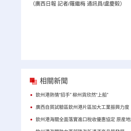
（廣西日報 記者/羅繼梅 通訊員/盧慶毅）
相關新聞
欽州港熱情“招手” 柳州貨欣然“上船”
廣西自貿試驗區欽州港片區加大工業振興力度
欽州港海關全面落實進口稅收優惠協定 原産地證