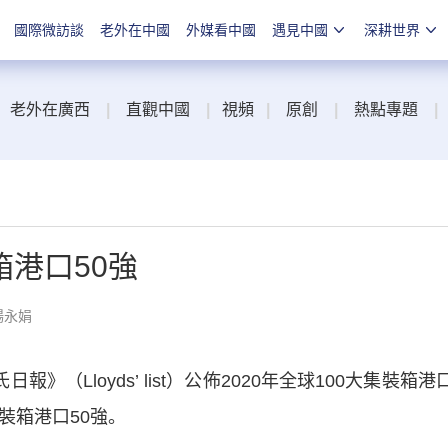
國際微訪談
老外在中國
外媒看中國
遇見中國
深耕世界
老外在廣西
|
直觀中國
|
視頻
|
原創
|
熱點專題
|
港口50強
楊永娟
Lloyds’ list）公佈2020年全球100大集裝箱港
裝箱港口50強。