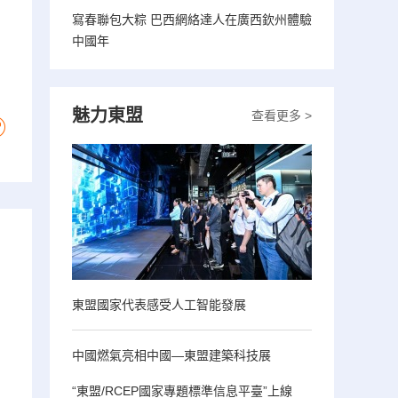
寫春聯包大粽 巴西網絡達人在廣西欽州體驗
中國年
魅力東盟
查看更多 >
東盟國家代表感受人工智能發展
中國燃氣亮相中國—東盟建築科技展
“東盟/RCEP國家專題標準信息平臺”上線