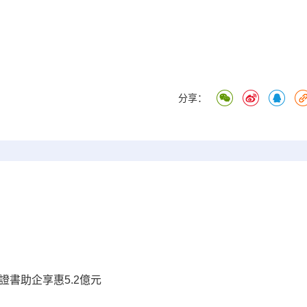
分享：
書助企享惠5.2億元