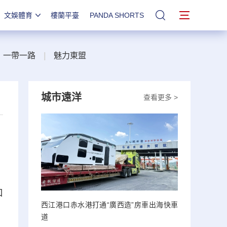
文娛體育
樓蘭平臺
PANDA SHORTS
站內搜索
一帶一路
|
魅力東盟
城市遠洋
查看更多 >
口
西江港口赤水港打通“廣西造”房車出海快車
道