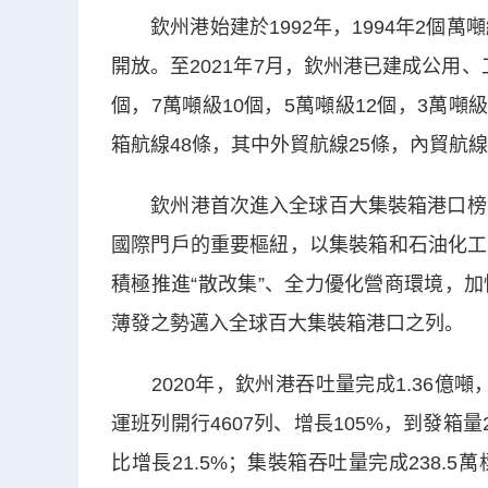
欽州港始建於1992年，1994年2個萬
開放。至2021年7月，欽州港已建成公用、
個，7萬噸級10個，5萬噸級12個，3萬噸
箱航線48條，其中外貿航線25條，內貿航線
欽州港首次進入全球百大集裝箱港口榜單
國際門戶的重要樞紐，以集裝箱和石油化工
積極推進“散改集”、全力優化營商環境，
薄發之勢邁入全球百大集裝箱港口之列。
2020年，欽州港吞吐量完成1.36億噸，
運班列開行4607列、增長105%，到發箱量
比增長21.5%；集裝箱吞吐量完成238.