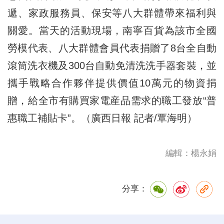
遞、家政服務員、保安等八大群體帶來福利與
關愛。當天的活動現場，南寧百貨為該市全國
勞模代表、八大群體會員代表捐贈了8台全自動
滾筒洗衣機及300台自動免清洗洗手器套裝，並
攜手戰略合作夥伴提供價值10萬元的物資捐
贈，給全市有購買家電産品需求的職工發放“普
惠職工補貼卡”。（廣西日報 記者/覃海明）
編輯：楊永娟
分享：