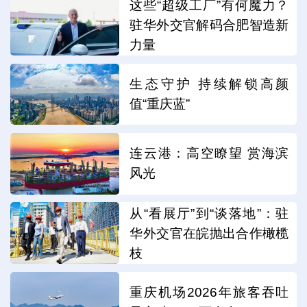
这些“超级工厂”有何魔力？
驻华外交官解码合肥智造新
力量
生态守护 持续解锁高颜
值“重庆蓝”
连云港：高空瞭望 赏海滨
风光
从“看展厅”到“谈落地”：驻
华外交官在皖抛出合作橄榄
枝
重庆机场2026年旅客吞吐