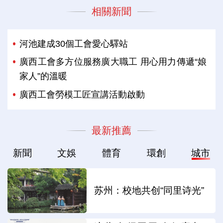
相關新聞
河池建成30個工會愛心驛站
廣西工會多方位服務廣大職工 用心用力傳遞“娘
家人”的溫暖
廣西工會勞模工匠宣講活動啟動
最新推薦
新聞
文娛
體育
環創
城市
苏州：校地共创“同里诗光”