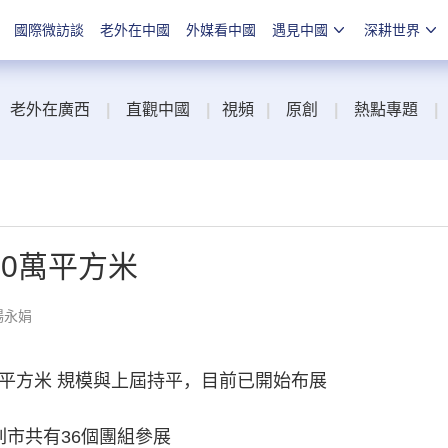
國際微訪談
老外在中國
外媒看中國
遇見中國
深耕世界
老外在廣西
|
直觀中國
|
視頻
|
原創
|
熱點專題
|
0萬平方米
楊永娟
方米 規模與上屆持平，目前已開始布展
市共有36個團組參展