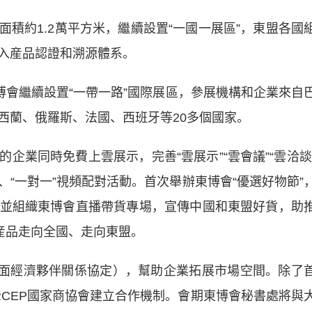
約1.2萬平方米，繼續設置“一國一展區”，東盟各國
入産品認證和溯源體系。
會繼續設置“一帶一路”國際展區，參展機構和企業來自
西蘭、俄羅斯、法國、西班牙等20多個國家。
業同時免費上雲展示，完善“雲展示”“雲會議”“雲洽談
“一對一”視頻配對活動。首次舉辦東博會“優選好物節”
並組織東博會直播帶貨專場，宣傳中國和東盟好貨，助
産品走向全國、走向東盟。
面經濟夥伴關係協定），幫助企業拓展市場空間。除了
與RCEP國家商協會建立合作機制。會期東博會秘書處將與