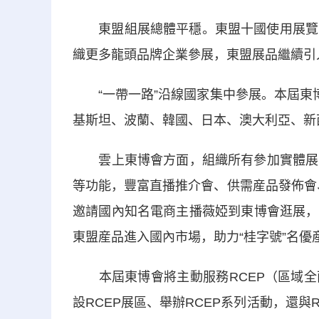
東盟組展總體平穩。東盟十國使用展覽面積
織更多龍頭品牌企業參展，東盟展品繼續引
“一帶一路”沿線國家集中參展。本屆東博
基斯坦、波蘭、韓國、日本、澳大利亞、新
雲上東博會方面，組織所有參加實體展的企
等功能，豐富直播推介會、供需産品發佈會、
邀請國內知名電商主播薇婭到東博會逛展，
東盟産品進入國內市場，助力“桂字號”名優
本屆東博會將主動服務RCEP（區域全
設RCEP展區、舉辦RCEP系列活動，還