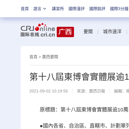
首頁
語言
講習所
國際漫評
國際銳評
國際3分鐘
要聞
|
城市遠洋
|
首頁
>
廣西要聞
第十八屆東博會實體展逾1
2021-09-02 10:19:56
來源：
廣西日報
編輯：
原標題：第十八屆東博會實體展逾10萬平
●國內各省、自治區、直轄市、計劃單列