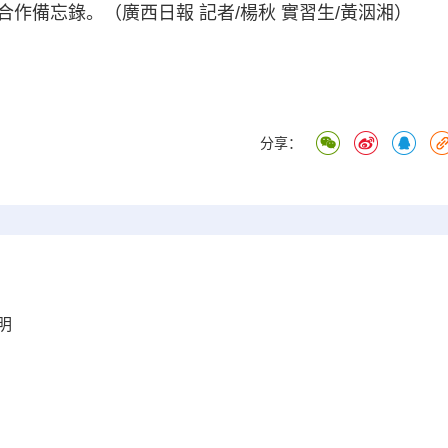
作備忘錄。（廣西日報 記者/楊秋 實習生/黃洇湘）
分享：
明