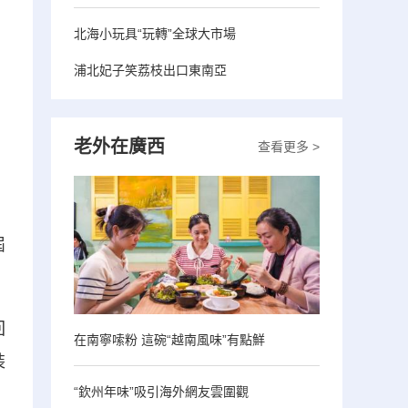
北海小玩具“玩轉”全球大市場
浦北妃子笑荔枝出口東南亞
老外在廣西
查看更多 >
屆
回
在南寧嗦粉 這碗“越南風味”有點鮮
裝
“欽州年味”吸引海外網友雲圍觀