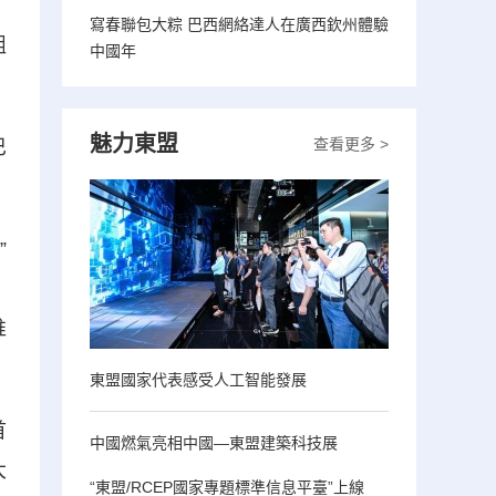
寫春聯包大粽 巴西網絡達人在廣西欽州體驗
組
中國年
魅力東盟
查看更多 >
巴
”
，
推
東盟國家代表感受人工智能發展
首
中國燃氣亮相中國—東盟建築科技展
大
“東盟/RCEP國家專題標準信息平臺”上線