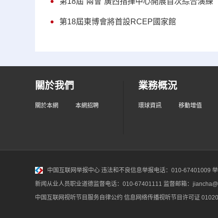
第18屆“兩會”廣西指揮中心開展首次綜合演練
第18屆東博會將首設RCEP國家館
關於我們
業務概況
關於本網
本網招聘
環球資訊
移動增值
中国互联网举报中心
违法和不良信息举报电话：010-67401009 举报邮
新闻从业人员职业道德监督电话：010-67401111 监督邮箱：jiancha@c
中国互联网视听节目服务自律公约
信息网络传播视听节目许可证 010200