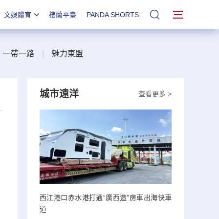
文娛體育
樓蘭平臺
PANDA SHORTS
站內搜索
一帶一路
|
魅力東盟
城市遠洋
查看更多 >
西江港口赤水港打通“廣西造”房車出海快車
道