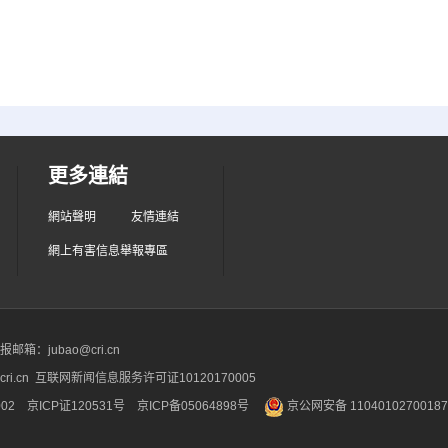
更多連結
網站聲明
友情連結
網上有害信息舉報專區
箱：jubao@cri.cn
ri.cn 互联网新闻信息服务许可证10120170005
2 京ICP证120531号
京ICP备05064898号
京公网安备 1104010270018