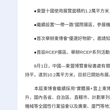
●東盟十國使用展覽面積約1.2萬平方米，
●繼續設置“一帶一路”國際展區，參展機
●首次舉辦東博會“優選好物節”，邀請知
●首設RCEP展區、舉辦RCEP系列活動
9月1日，中國—東盟博覽會秘書處有關
持平，達到10.2萬平方米，目前已開始布展
本屆東博會繼續採用“實體展+雲上東博
升，國內各省、自治區、直轄市、計劃單列
機械等全國性行業協會以及廣東、廈門等地