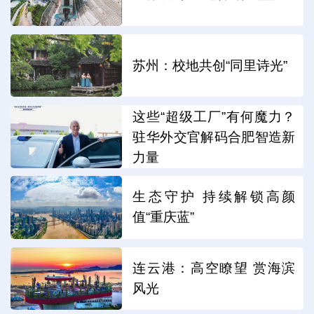
苏州：校地共创“同里诗光”
这些“超级工厂”有何魔力？
驻华外交官解码合肥智造新
力量
生态守护 持续解锁高颜
值“重庆蓝”
连云港：高空瞭望 赏海滨
风光