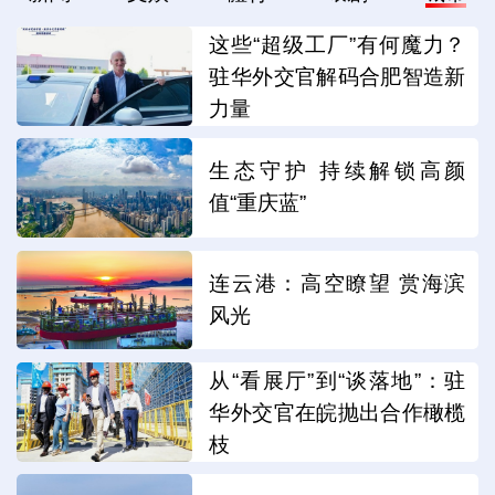
这些“超级工厂”有何魔力？
驻华外交官解码合肥智造新
力量
生态守护 持续解锁高颜
值“重庆蓝”
连云港：高空瞭望 赏海滨
风光
从“看展厅”到“谈落地”：驻
华外交官在皖抛出合作橄榄
枝