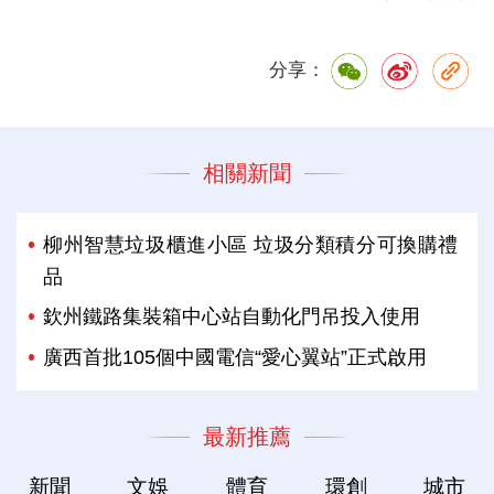
分享：
相關新聞
柳州智慧垃圾櫃進小區 垃圾分類積分可換購禮
品
欽州鐵路集裝箱中心站自動化門吊投入使用
廣西首批105個中國電信“愛心翼站”正式啟用
最新推薦
新聞
文娛
體育
環創
城市