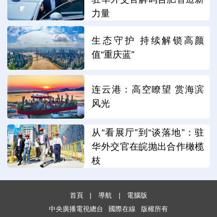
力量
生态守护 持续解锁高颜
值“重庆蓝”
连云港：高空瞭望 赏海滨
风光
从“看展厅”到“谈落地”：驻
华外交官在皖抛出合作橄榄
枝
首頁
|
導航
|
電腦版
中央廣播電視總台
國際在線
版權所有