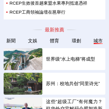
RCEP生效後首趟東盟水果專列抵達憑祥
RCEP工商領袖論壇在邕舉行
最新推薦
新聞
文娛
體育
環創
城市
世界级“水上电梯”将成型
苏州：校地共创“同里诗光”
这些“超级工厂”有何魔力？
驻华外交官解码合肥智造新