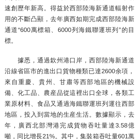
速創歷年新高。得益於西部陸海新通道輻射作
用的不斷凸顯，去年廣西如期完成西部陸海新
通道“600萬標箱、6000列海鐵聯運班列”的目
標。
據悉，通過欽州港口岸，西部陸海新通道
沿線省區市的進出口貨物種類已達2600余項，
來自重慶、貴州、甘肅等西部地區的機械設
備、化工品、農産品從這裡出口全球，各類工
業原材料、食品又通過海鐵聯運班列運往西部
地區，投入到當地的生産生活。數據顯示，去
年，廣西北部灣港完成貨物吞吐量達3.58億
噸，同比增長21%。其中，集裝箱吞吐量601萬