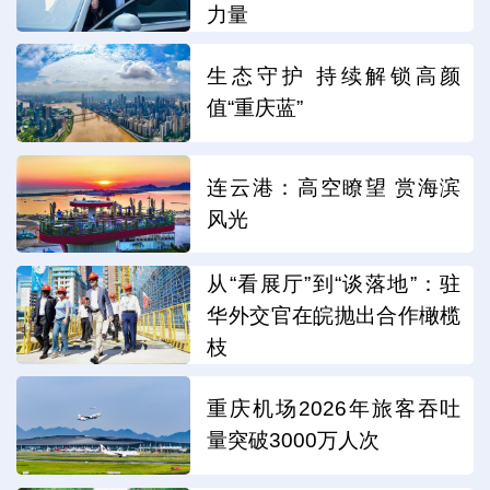
力量
生态守护 持续解锁高颜
值“重庆蓝”
连云港：高空瞭望 赏海滨
风光
从“看展厅”到“谈落地”：驻
华外交官在皖抛出合作橄榄
枝
重庆机场2026年旅客吞吐
量突破3000万人次