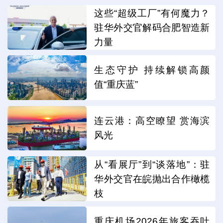
这些“超级工厂”有何魔力？
驻华外交官解码合肥智造新
力量
生态守护 持续解锁高颜
值“重庆蓝”
连云港：高空瞭望 赏海滨
风光
从“看展厅”到“谈落地”：驻
华外交官在皖抛出合作橄榄
枝
重庆机场2026年旅客吞吐