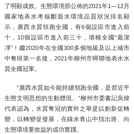
了明顯成效。生態環境部公佈的2021年1—12月
國家地表水考核斷面水環境品質狀況排名顯
示，廣西水質領跑全國，有6個設區市進入前
十，10個設區市進入前三十，堪稱全國“最潔
凈”！繼2020年在全國300多個地級及以上城市
中奪得第一名後，2021年柳州市蟬聯地表水水
質全國冠軍。
“廣西水質如今能持續領跑全國，是習近平
生態文明思想的生動體現。”柳州市委書記吳煒
代表認為，水質奪冠的實幹之舉是以創新促轉
變，以轉變促發展，在綠水青山中找出路、向
生態環境要效益的成功實踐。