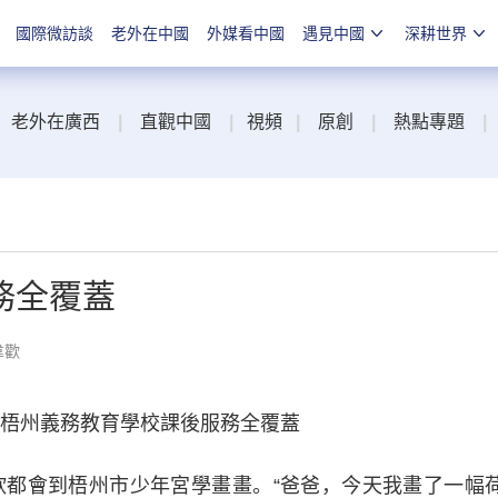
國際微訪談
老外在中國
外媒看中國
遇見中國
深耕世界
老外在廣西
|
直觀中國
|
視頻
|
原創
|
熱點專題
|
務全覆蓋
韋歡
 梧州義務教育學校課後服務全覆蓋
都會到梧州市少年宮學畫畫。“爸爸，今天我畫了一幅