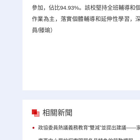
參加，佔比94.93%。該校堅持全班輔導
作業為主，落實個體輔導和延伸性學習，深受
員/滕瑜）
相關新聞
政協委員熱議義務教育“雙減”並提出建議——