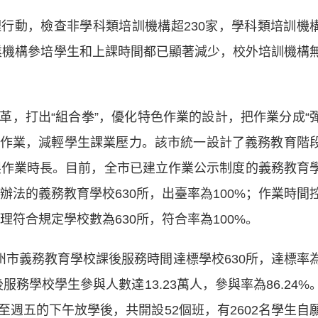
動，檢查非學科類培訓機構超230家，學科類培訓機
營業機構參培學生和上課時間都已顯著減少，校外培訓機構
打出“組合拳”，優化特色作業的設計，把作業分成“
設計作業，減輕學生課業壓力。該市統一設計了義務教育階
控製作業時長。目前，全市已建立作業公示制度的義務教育
理辦法的義務教育學校630所，出臺率為100%；作業時間
管理符合規定學校數為630所，符合率為100%。
市義務教育學校課後服務時間達標學校630所，達標率
後服務學校學生參與人數達13.23萬人，參與率為86.24%
週五的下午放學後，共開設52個班，有2602名學生自