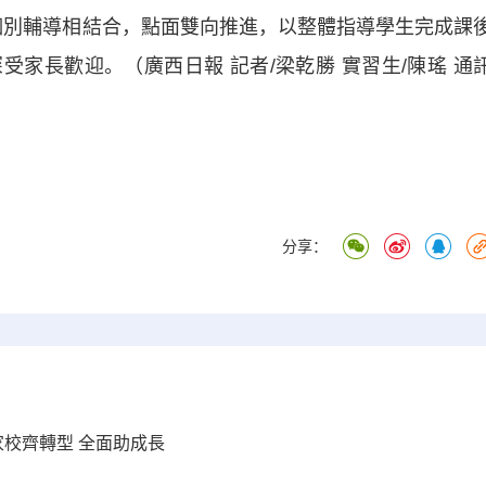
和個別輔導相結合，點面雙向推進，以整體指導學生完成課
家長歡迎。（廣西日報 記者/梁乾勝 實習生/陳瑤 通
分享：
家校齊轉型 全面助成長