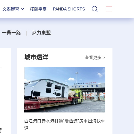
文娛體育
樓蘭平臺
PANDA SHORTS
站內搜索
一帶一路
|
魅力東盟
城市遠洋
查看更多 >
西江港口赤水港打通“廣西造”房車出海快車
道
荷