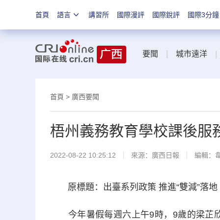
首頁
語言
講習所
國際漫評
國際銳評
國際3分鐘
要聞
|
城市遠洋
|
首頁
>
廣西要聞
梧州義務教育學校課後服
2022-08-22 10:25:12
來源：
廣西日報
編輯：
原標題：出臺系列政策 推進“雙減”落地
今年暑假每週六上午9時，9歲的梁芷欣