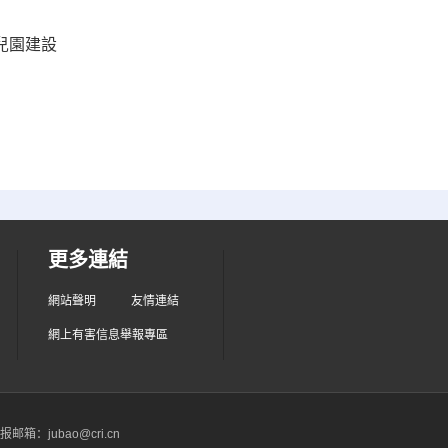
兒園建設
更多連結
網站聲明
友情連結
網上有害信息舉報專區
箱：jubao@cri.cn