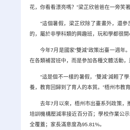
花，你看看漂亮嗎？”梁芷欣爸爸在一旁笑著
“這個暑假，梁芷欣除了畫畫外，還參加
的，屬於非學科類的興趣班，玩和學都很開
今年7月是國家“雙減”政策出臺一週年。
在各類補習班中，而是參加各種文體活動，
“這是個不一樣的暑假，‘雙減’減輕了學
養，教育回歸到了育人的本質。”梧州市教
去年7月以來，梧州市出臺系列政策，推進
培訓機構壓減率接近百分百；學校作業公示
全覆蓋；家長滿意度為95.81%。