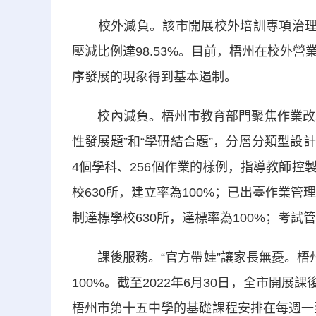
校外減負。該市開展校外培訓專項治理行
壓減比例達98.53%。目前，梧州在校外
序發展的現象得到基本遏制。
校內減負。梧州市教育部門聚焦作業改革，
性發展題”和“學研結合題”，分層分類型
4個學科、256個作業的樣例，指導教師
校630所，建立率為100%；已出臺作業管
制達標學校630所，達標率為100%；考試
課後服務。“官方帶娃”讓家長無憂。梧州
100%。截至2022年6月30日，全市開展課
梧州市第十五中學的基礎課程安排在每週一至