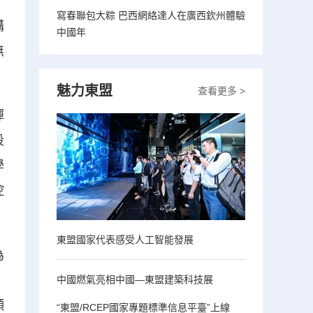
寫春聯包大粽 巴西網絡達人在廣西欽州體驗
構
中國年
無
魅力東盟
查看更多 >
彈
段
學
控
東盟國家代表感受人工智能發展
為
。
中國燃氣亮相中國—東盟建築科技展
願
“東盟/RCEP國家專題標準信息平臺”上線