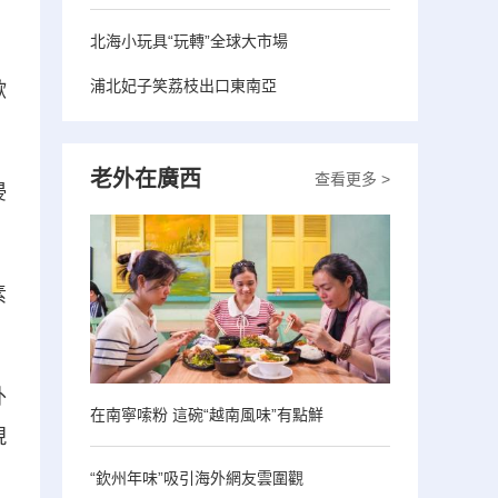
北海小玩具“玩轉”全球大市場
浦北妃子笑荔枝出口東南亞
歡
老外在廣西
查看更多 >
浸
素
外
在南寧嗦粉 這碗“越南風味”有點鮮
現
“欽州年味”吸引海外網友雲圍觀