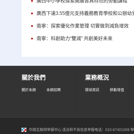
廣西中小學校探索開展各具特色的勞動課程
廣西下達3.55億元支持義務教育學校和公辦幼
南寧：探索優化作業管理 切實做到減負增效
南寧：科創助力“雙減” 共創美好未來
關於我們
業務概況
關於本網
本網招聘
環球資訊
移動增值
中国互联网举报中心
违法和不良信息举报电话：010-67401009 举报邮