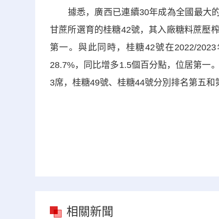
據悉，廣西已連續30年成為全國最大的蔗、
甘蔗所選育的桂糖42號，其入廠糖料蔗壓榨量
第一。與此同時，桂糖42號在2022/2
28.7%，同比增多1.5個百分點，位居
3席，桂糖49號、桂糖44號分別排名第五和
相關新聞