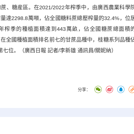
糖産區。在2021/2022年榨季中，由廣西農業科學
達2298.8萬噸，佔全國糖料蔗總壓榨量的32.4%，位
023年榨季的種植面積達到443萬畝，佔全國糖蔗總面積
第一。在全國種植面積排名前七的甘蔗品種中，桂糖系列品種
第七位。（廣西日報 記者/李新雄 通訊員/關妮納）
分享：