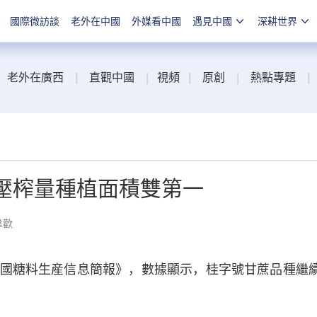
國際微訪談
老外在中國
外媒看中國
遇見中國
深耕世界
老外在廣西
|
直觀中國
|
視頻
|
原創
|
熱點專題
|
壓榨量種植面積雙第一
韋歡
糖料生産信息簡報》，數據顯示，桂字號甘蔗品種繼