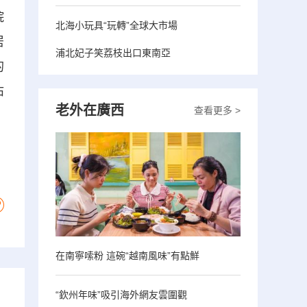
院
北海小玩具“玩轉”全球大市場
居
浦北妃子笑荔枝出口東南亞
的
佔
老外在廣西
查看更多 >
在南寧嗦粉 這碗“越南風味”有點鮮
“欽州年味”吸引海外網友雲圍觀