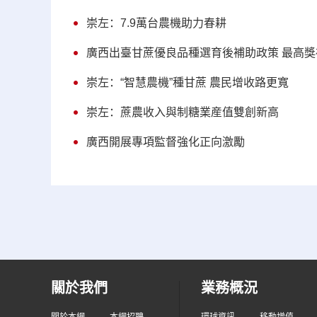
崇左：7.9萬台農機助力春耕
廣西出臺甘蔗優良品種選育後補助政策 最高獎補
崇左：“智慧農機”種甘蔗 農民增收路更寬
崇左：蔗農收入與制糖業産值雙創新高
廣西開展專項監督強化正向激勵
關於我們
業務概況
關於本網
本網招聘
環球資訊
移動增值