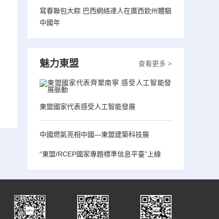
寫春聯包大粽 巴西網絡達人在廣西欽州體驗
中國年
魅力東盟
查看更多 >
東盟國家代表感受人工智能發展
中國燃氣亮相中國—東盟建築科技展
“東盟/RCEP國家專題標準信息平臺”上線