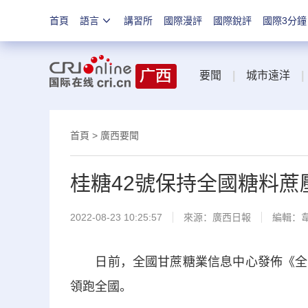
首頁
語言
講習所
國際漫評
國際銳評
國際3分鐘
要聞
|
城市遠洋
|
首頁
>
廣西要聞
桂糖42號保持全國糖料蔗
2022-08-23 10:25:57
來源：
廣西日報
編輯：
日前，全國甘蔗糖業信息中心發佈《全國
領跑全國。