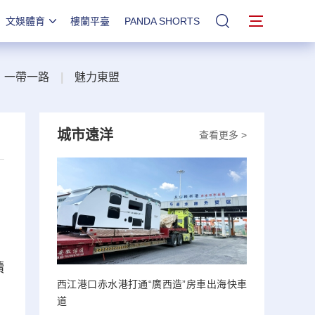
文娛體育
樓蘭平臺
PANDA SHORTS
站內搜索
一帶一路
|
魅力東盟
城市遠洋
查看更多 >
續
西江港口赤水港打通“廣西造”房車出海快車
道