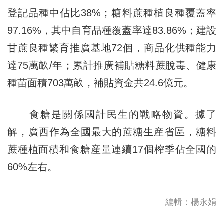
登記品種中佔比38%；糖料蔗種植良種覆蓋率
97.16%，其中自育品種覆蓋率達83.86%；建設
甘蔗良種繁育推廣基地72個，商品化供種能力
達75萬畝/年；累計推廣補貼糖料蔗脫毒、健康
種苗面積703萬畝，補貼資金共24.6億元。
食糖是關係國計民生的戰略物資。據了
解，廣西作為全國最大的蔗糖生産省區，糖料
蔗種植面積和食糖産量連續17個榨季佔全國的
60%左右。
編輯：楊永娟