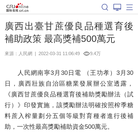
廣西出臺甘蔗優良品種選育後
補助政策 最高獎補500萬元
來源：
人民網
|
2022-03-31 11:06:49
9.4万
人民網南寧3月30日電 （王功孝）3月30
日，廣西壯族自治區糖業發展辦公室透露，
《廣西甘蔗優良品種選育後補助獎勵辦法（試
行）》印發實施，該獎勵辦法明確按照榨季糖
料蔗入榨量劃分五個等級對育種者進行後補
助，一次性最高獎勵補助資金500萬元。