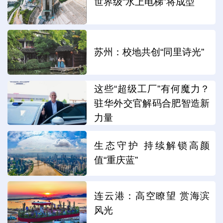
世界级“水上电梯”将成型
苏州：校地共创“同里诗光”
这些“超级工厂”有何魔力？
驻华外交官解码合肥智造新
力量
生态守护 持续解锁高颜
值“重庆蓝”
连云港：高空瞭望 赏海滨
风光