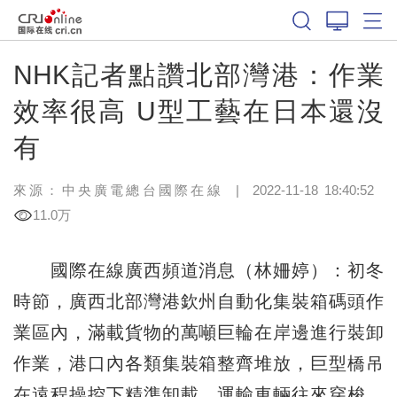
NHK記者點讚北部灣港：作業
效率很高 U型工藝在日本還沒
有
來源：中央廣電總台國際在線
|
2022-11-18 18:40:52
11.0万
國際在線廣西頻道消息（林姍婷）：初冬
時節，廣西北部灣港欽州自動化集裝箱碼頭作
業區內，滿載貨物的萬噸巨輪在岸邊進行裝卸
作業，港口內各類集裝箱整齊堆放，巨型橋吊
在遠程操控下精準卸載，運輸車輛往來穿梭，