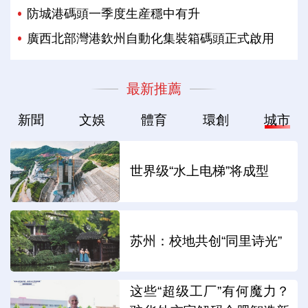
防城港碼頭一季度生産穩中有升
廣西北部灣港欽州自動化集裝箱碼頭正式啟用
最新推薦
新聞
文娛
體育
環創
城市
世界级“水上电梯”将成型
苏州：校地共创“同里诗光”
这些“超级工厂”有何魔力？