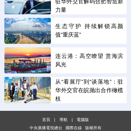
驻华外交官解码合肥智造新
力量
生态守护 持续解锁高颜
值“重庆蓝”
连云港：高空瞭望 赏海滨
风光
从“看展厅”到“谈落地”：驻
华外交官在皖抛出合作橄榄
枝
首頁
|
導航
|
電腦版
中央廣播電視總台
國際在線
版權所有