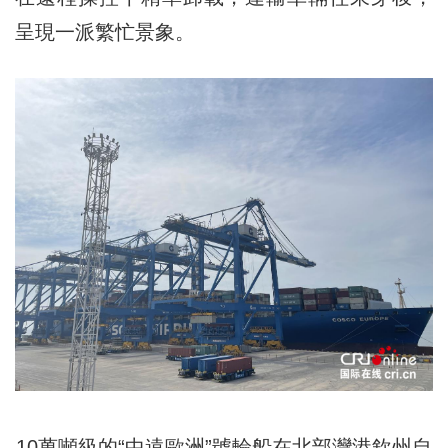
呈現一派繁忙景象。
10萬噸級的“中遠歐洲”號輪船在北部灣港欽州自