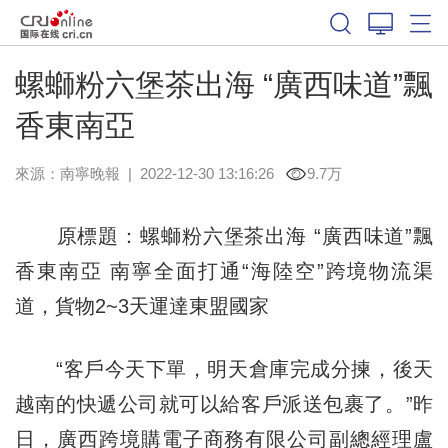
螺螄粉六堡茶出海 “廣西味道”飄
香東南亞
來源：
南寧晚報
|
2022-12-30 13:16:26
9.7万
原標題：螺螄粉六堡茶出海 “廣西味道”飄
香東南亞 南寧全面打通“海陸空”跨境物流渠
道，貨物2~3天運達東盟國家
“客戶今天下單，明天倉庫完成分揀，後天
越南的快遞公司就可以給客戶派送包裹了。”昨
日，廣西跨境購電子商務有限公司副總經理盧