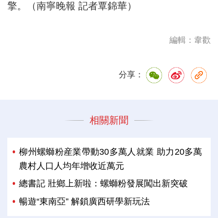
擎。（南寧晚報 記者覃錦華）
編輯：韋歡
分享：
相關新聞
柳州螺螄粉産業帶動30多萬人就業 助力20多萬
農村人口人均年增收近萬元
總書記 壯鄉上新啦：螺螄粉發展闖出新突破
暢遊“東南亞” 解鎖廣西研學新玩法