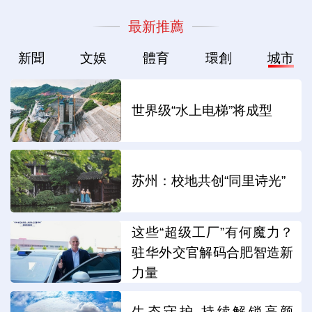
最新推薦
新聞
文娛
體育
環創
城市
世界级“水上电梯”将成型
苏州：校地共创“同里诗光”
这些“超级工厂”有何魔力？
驻华外交官解码合肥智造新
力量
生态守护 持续解锁高颜