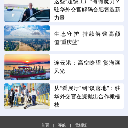
这些“超级工厂”有何魔力？
驻华外交官解码合肥智造新
力量
生态守护 持续解锁高颜
值“重庆蓝”
连云港：高空瞭望 赏海滨
风光
从“看展厅”到“谈落地”：驻
华外交官在皖抛出合作橄榄
枝
首頁
|
導航
|
電腦版