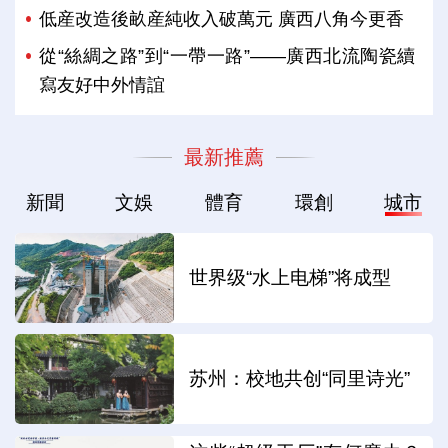
低産改造後畝産純收入破萬元 廣西八角今更香
從“絲綢之路”到“一帶一路”——廣西北流陶瓷續
寫友好中外情誼
最新推薦
新聞
文娛
體育
環創
城市
世界级“水上电梯”将成型
苏州：校地共创“同里诗光”