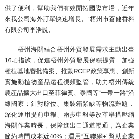
供了便利，幫助我們有效開拓國際市場，近年
來我公司海外訂單快速增長。”梧州市蒼健香料
有限公司李浩説。
梧州海關結合梧州外貿發展需求主動出臺
16項措施，促進梧州外貿發展保穩提質。加強
種植基地審批備案、推動RCEP政策享惠、創新
實施動植物産品遠程視頻監管，助力梧州傳統
農産品擴大出口至菲律賓、泰國等“一帶一路”沿
線國家；針對艙位、集裝箱緊缺等物流難題，
深化運用提前申報、兩步申報等改革舉措壓縮
海關作業時長，保障進出口通道暢通，為企業
節約時間成本近40%；運用“互聯網+”幫助企業