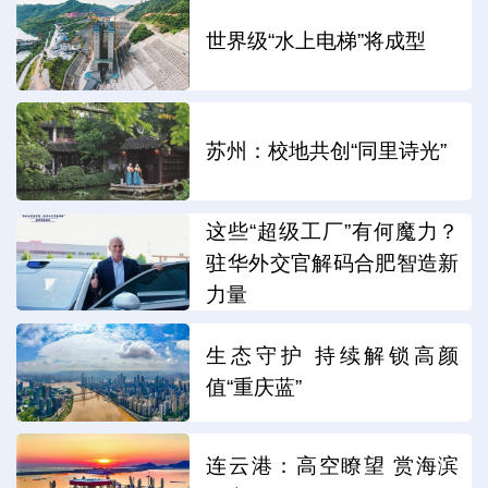
世界级“水上电梯”将成型
苏州：校地共创“同里诗光”
这些“超级工厂”有何魔力？
驻华外交官解码合肥智造新
力量
生态守护 持续解锁高颜
值“重庆蓝”
连云港：高空瞭望 赏海滨