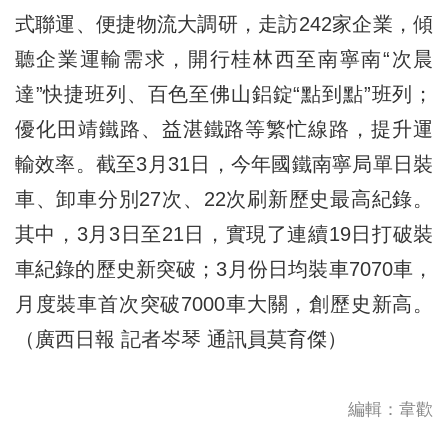
式聯運、便捷物流大調研，走訪242家企業，傾
聽企業運輸需求，開行桂林西至南寧南“次晨
達”快捷班列、百色至佛山鋁錠“點到點”班列；
優化田靖鐵路、益湛鐵路等繁忙線路，提升運
輸效率。截至3月31日，今年國鐵南寧局單日裝
車、卸車分別27次、22次刷新歷史最高紀錄。
其中，3月3日至21日，實現了連續19日打破裝
車紀錄的歷史新突破；3月份日均裝車7070車，
月度裝車首次突破7000車大關，創歷史新高。
（廣西日報 記者岑琴 通訊員莫育傑）
編輯：韋歡