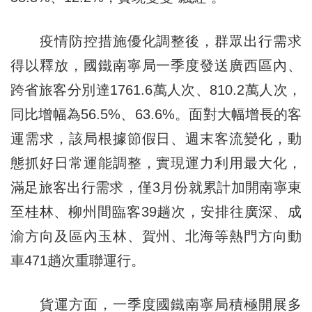
疫情防控措施優化調整後，群眾出行需求
得以釋放，國鐵南寧局一季度發送廣西區內、
跨省旅客分別達1761.6萬人次、810.2萬人次，
同比增幅為56.5%、63.6%。面對大幅增長的客
運需求，該局根據節假日、週末客流變化，動
態抓好日常運能調整，實現運力利用最大化，
滿足旅客出行需求，僅3月份就累計加開南寧東
至桂林、柳州間臨客39趟次，安排往廣深、成
渝方向及區內玉林、賀州、北海等熱門方向動
車471趟次重聯運行。
貨運方面，一季度國鐵南寧局積極開展多