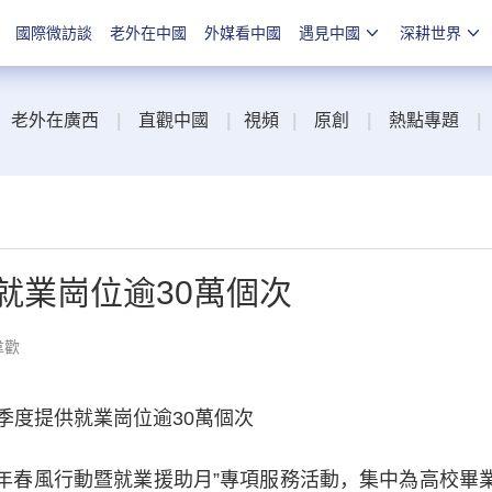
國際微訪談
老外在中國
外媒看中國
遇見中國
深耕世界
老外在廣西
|
直觀中國
|
視頻
|
原創
|
熱點專題
|
就業崗位逾30萬個次
韋歡
季度提供就業崗位逾30萬個次
3年春風行動暨就業援助月”專項服務活動，集中為高校畢