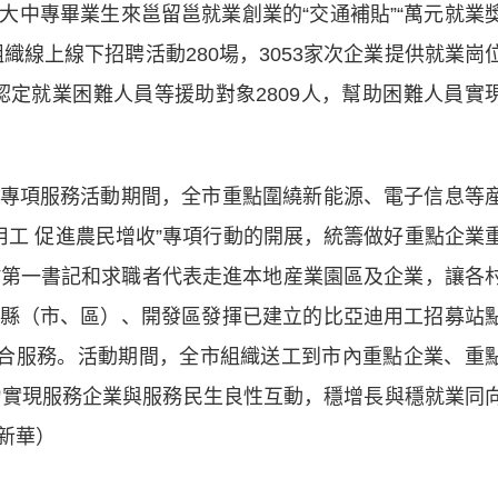
大中專畢業生來邕留邕就業創業的“交通補貼”“萬元就業
織線上線下招聘活動280場，3053家次企業提供就業崗
，新認定就業困難人員等援助對象2809人，幫助困難人員實
項服務活動期間，全市重點圍繞新能源、電子信息等
業用工 促進農民增收”專項行動的開展，統籌做好重點企業
村第一書記和求職者代表走進本地産業園區及企業，讓各
縣（市、區）、開發區發揮已建立的比亞迪用工招募站
綜合服務。活動期間，全市組織送工到市內重點企業、重
著力實現服務企業與服務民生良性互動，穩增長與穩就業同
新華）