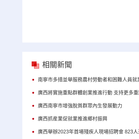
相關新聞
南寧市多措並舉服務農村勞動者和困難人員就
廣西將實施重點群體創業推進行動 支持更多
廣西南寧市增強脫貧群眾內生發展動力
廣西抓産業促就業推進鄉村振興
廣西舉辦2023年首場殘疾人現場招聘會 823