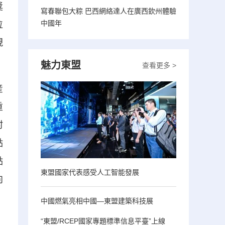
獎
寫春聯包大粽 巴西網絡達人在廣西欽州體驗
中國年
位
現
魅力東盟
查看更多 >
産
重
村
點
點
東盟國家代表感受人工智能發展
向
中國燃氣亮相中國—東盟建築科技展
“東盟/RCEP國家專題標準信息平臺”上線