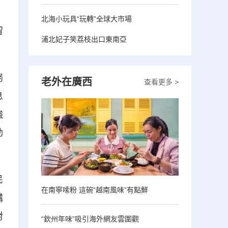
，
北海小玩具“玩轉”全球大市場
留
浦北妃子笑荔枝出口東南亞
務
老外在廣西
查看更多 >
息
強
動
民
在南寧嗦粉 這碗“越南風味”有點鮮
講
對
“欽州年味”吸引海外網友雲圍觀