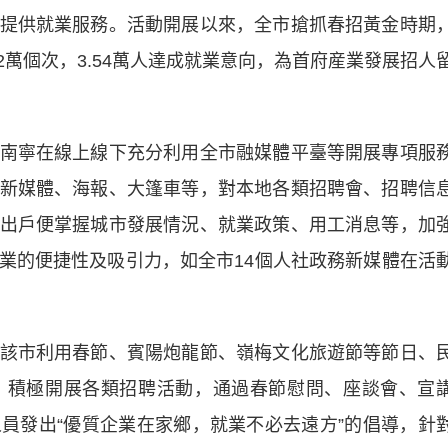
提供就業服務。活動開展以來，全市搶抓春招黃金時期
2萬個次，3.54萬人達成就業意向，為首府産業發展招人
寧在線上線下充分利用全市融媒體平臺等開展專項服
新媒體、海報、大篷車等，對本地各類招聘會、招聘信
出戶便掌握城市發展情況、就業政策、用工消息等，加
業的便捷性及吸引力，如全市14個人社政務新媒體在活
市利用春節、賓陽炮龍節、嶺梅文化旅遊節等節日、
，積極開展各類招聘活動，通過春節慰問、座談會、宣
員發出“優質企業在家鄉，就業不必去遠方”的倡導，針