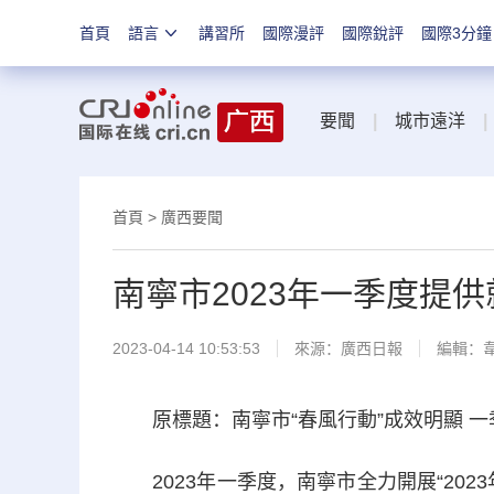
首頁
語言
講習所
國際漫評
國際銳評
國際3分鐘
要聞
|
城市遠洋
|
首頁
>
廣西要聞
南寧市2023年一季度提供
2023-04-14 10:53:53
來源：
廣西日報
編輯：
原標題：南寧市“春風行動”成效明顯 一
2023年一季度，南寧市全力開展“202