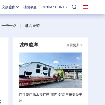
文娛體育
樓蘭平臺
PANDA SHORTS
站內搜索
一帶一路
|
魅力東盟
城市遠洋
查看更多 >
西江港口赤水港打通“廣西造”房車出海快車
道
業