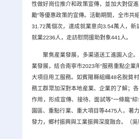
性做好崗位推介和政策宣傳，並加大對促進
勵”等優惠政策的宣傳。活動期間，全市共組
31.72萬個次，達成就業意向3.54萬人
就業2236人，走訪慰問援助對象441人。
聚焦産業發展，多渠道送工進園入企。專
業發展，結合南寧市2023年“服務重點企
大項目用工服務。如賓陽縣組織48名脫貧
務工群眾加深對本地産業、企業的了解；各
作用，形成宣傳、接待、面試等“一條龍”
園區、重點行業、重大項目等4475人，
發力，鄉村振興與工業振興深度融合。（吳