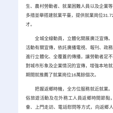
生、農村勞動者、就業困難人員以及企業等
多措並舉搭建就業平臺，提供就業崗位31.7
才。
全城全線動員，立體化開展廣泛宣傳。南
活動有關宣傳，依託廣播電視、報刊、政務
進行立體化、全覆蓋的傳播，讓勞動者足不
對城市形象及企業情況的宣傳，增強本地就
期間就推薦了就業崗位16萬餘個次。
把握返鄉時機，全方位服務就近就業。該
俗旅遊活動及在外務工人員返鄉時間節點
會、上門走訪、電話慰問等方式，向返鄉人