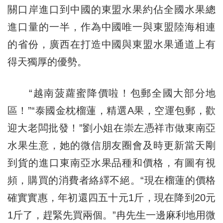
關口岸進口到中國的東盟水果約佔全國水果總
進口量的一半，作為中國唯一與東盟陸海相連
的省份，廣西在打造中國與東盟水果通道上有
得天獨厚的優勢。
“越南菠蘿蜜降價啦！包郵全國大部分地
區！”“泰國金枕榴蓮，精選A果，空運包郵，歡
迎大老闆批發！”劉小姐在崇左憑祥市做東南亞
水果生意，她的微信朋友圈會及時更新當天剛
到貨的進口東南亞水果品種和價格，有圖有視
頻，購買的消費者絡繹不絕。“現在榴蓮的價格
確實實惠，年初還四五十元1斤，現在降到20元
1斤了，趕緊先買兩個。”冉先生一邊麻利地用微