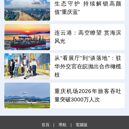
生态守护 持续解锁高颜
值“重庆蓝”
连云港：高空瞭望 赏海滨
风光
从“看展厅”到“谈落地”：驻
华外交官在皖抛出合作橄榄
枝
重庆机场2026年旅客吞吐
量突破3000万人次
首頁
|
導航
|
電腦版