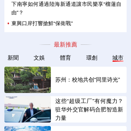
下南寧如何通過陸海新通道讓市民樂享“榴蓮自
由”？
東興口岸打響搶鮮“保衛戰”
最新推薦
新聞
文娛
體育
環創
城市
苏州：校地共创“同里诗光”
这些“超级工厂”有何魔力？
驻华外交官解码合肥智造新
力量