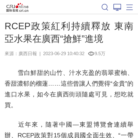
RCEP政策紅利持續釋放 東南
亞水果在廣西“搶鮮”進境
來源：
廣西日報
|
2023-06-29 10:40:32
9.5万
雪白鮮甜的山竹、汁水充盈的翡翠蜜柚、
香甜濃郁的榴蓮……這些曾讓人們覺得“金貴”的
進口水果，如今在廣西街頭隨處可見，想吃就
買。
近年來，隨著中國—東盟博覽會連續舉
辦、RCEP政策對15個成員國全面生效、“一帶