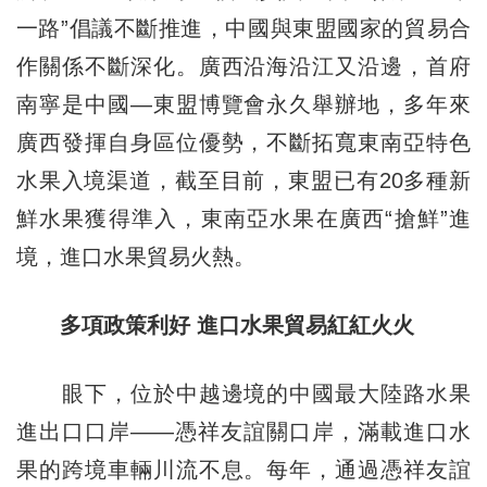
一路”倡議不斷推進，中國與東盟國家的貿易合
作關係不斷深化。廣西沿海沿江又沿邊，首府
南寧是中國—東盟博覽會永久舉辦地，多年來
廣西發揮自身區位優勢，不斷拓寬東南亞特色
水果入境渠道，截至目前，東盟已有20多種新
鮮水果獲得準入，東南亞水果在廣西“搶鮮”進
境，進口水果貿易火熱。
多項政策利好 進口水果貿易紅紅火火
眼下，位於中越邊境的中國最大陸路水果
進出口口岸——憑祥友誼關口岸，滿載進口水
果的跨境車輛川流不息。每年，通過憑祥友誼