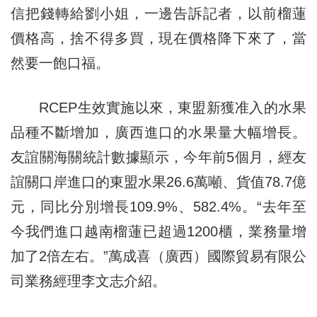
信把錢轉給劉小姐，一邊告訴記者，以前榴蓮
價格高，捨不得多買，現在價格降下來了，當
然要一飽口福。
RCEP生效實施以來，東盟新獲准入的水果
品種不斷增加，廣西進口的水果量大幅增長。
友誼關海關統計數據顯示，今年前5個月，經友
誼關口岸進口的東盟水果26.6萬噸、貨值78.7億
元，同比分別增長109.9%、582.4%。“去年至
今我們進口越南榴蓮已超過1200櫃，業務量增
加了2倍左右。”萬成喜（廣西）國際貿易有限公
司業務經理李文志介紹。