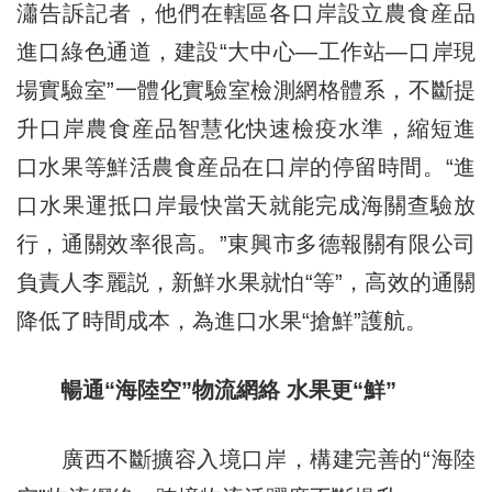
瀟告訴記者，他們在轄區各口岸設立農食産品
進口綠色通道，建設“大中心—工作站—口岸現
場實驗室”一體化實驗室檢測網格體系，不斷提
升口岸農食産品智慧化快速檢疫水準，縮短進
口水果等鮮活農食産品在口岸的停留時間。“進
口水果運抵口岸最快當天就能完成海關查驗放
行，通關效率很高。”東興市多德報關有限公司
負責人李麗説，新鮮水果就怕“等”，高效的通關
降低了時間成本，為進口水果“搶鮮”護航。
暢通“海陸空”物流網絡 水果更“鮮”
廣西不斷擴容入境口岸，構建完善的“海陸