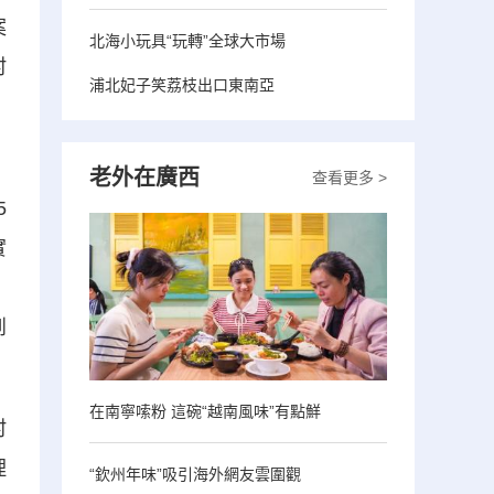
案
北海小玩具“玩轉”全球大市場
村
浦北妃子笑荔枝出口東南亞
，
老外在廣西
查看更多 >
5
實
、
到
在南寧嗦粉 這碗“越南風味”有點鮮
村
理
“欽州年味”吸引海外網友雲圍觀