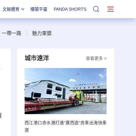
文娛體育
樓蘭平臺
PANDA SHORTS
站內搜索
一帶一路
|
魅力東盟
城市遠洋
查看更多 >
蓋
西江港口赤水港打通“廣西造”房車出海快車
道