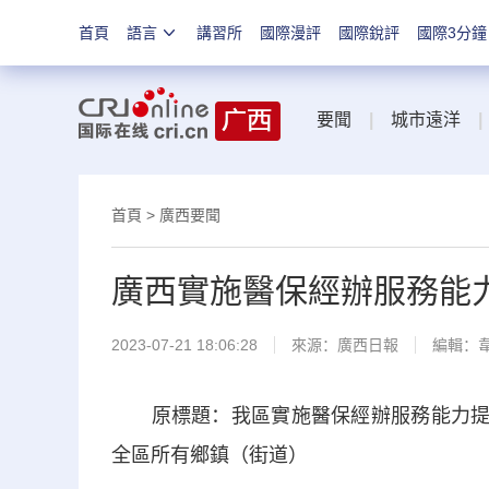
首頁
語言
講習所
國際漫評
國際銳評
國際3分鐘
要聞
|
城市遠洋
|
首頁
>
廣西要聞
廣西實施醫保經辦服務能力
2023-07-21 18:06:28
來源：
廣西日報
編輯：
原標題：我區實施醫保經辦服務能力提升“
全區所有鄉鎮（街道）