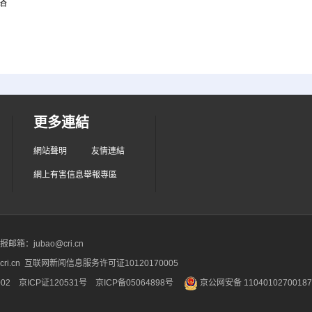
絡
更多連結
網站聲明
友情連結
網上有害信息舉報專區
箱：jubao@cri.cn
ri.cn 互联网新闻信息服务许可证10120170005
2 京ICP证120531号
京ICP备05064898号
京公网安备 1104010270018