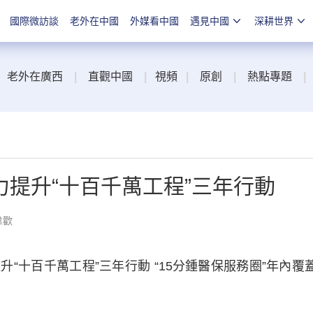
國際微訪談
老外在中國
外媒看中國
遇見中國
深耕世界
老外在廣西
|
直觀中國
|
視頻
|
原創
|
熱點專題
|
提升“十百千萬工程”三年行動
韋歡
十百千萬工程”三年行動 “15分鍾醫保服務圈”年內覆