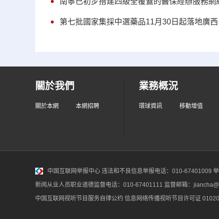
南寧已初步搭建四級全覆蓋的醫保經辦服務網
第七批國家集採中選藥品11月30日起落地廣西
關於我們
業務概況
關於本網
本網招聘
環球資訊
移動增值
中国互联网举报中心
违法和不良信息举报电话：010-67401009 举报邮
新闻从业人员职业道德监督电话：010-67401111 监督邮箱：jiancha@c
中国互联网视听节目服务自律公约
信息网络传播视听节目许可证 010200