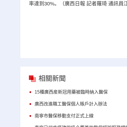
率達到30%。（廣西日報 記者羅琦 通訊員
相關新聞
15種廣西産新冠用藥被臨時納入醫保
廣西改進職工醫保個人賬戶計入辦法
南寧市醫保移動支付正式上線