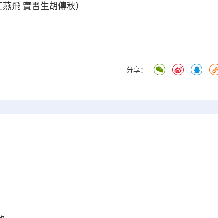
江燕飛 實習生胡傳秋）
分享：