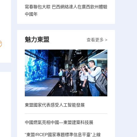
寫春聯包大粽 巴西網絡達人在廣西欽州體驗
中國年
魅力東盟
查看更多 >
東盟國家代表感受人工智能發展
中國燃氣亮相中國—東盟建築科技展
“東盟/RCEP國家專題標準信息平臺”上線