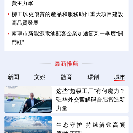
費主力軍
柳工以更優質的産品和服務助推重大項目建設
高品質發展
南寧市新能源電池配套企業加速衝刺一季度“開
門紅”
最新推薦
新聞
文娛
體育
環創
城市
这些“超级工厂”有何魔力？
驻华外交官解码合肥智造新
力量
生态守护 持续解锁高颜