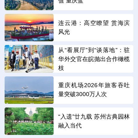
值“重庆蓝”
连云港：高空瞭望 赏海滨
风光
从“看展厅”到“谈落地”：驻
华外交官在皖抛出合作橄榄
枝
重庆机场2026年旅客吞吐
量突破3000万人次
“入遗”廿九载 苏州古典园林
融入当代