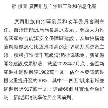
辭 供圖 廣西壯族自治區工業和信息化廳
廣西壯族自治區發展和改革委員會副主
任、自治區能源局局長農冰表示，廣西大力推
進國家綜合能源安全保障區建設，以加快構建
適應新能源佔比逐漸提高的新型電力系統為主
線，積極打造億千瓦級清潔能源基地，新能源
開發建設成果顯著。截至2023年7月底，全區新
能源並網裝機達1982萬千瓦，佔全區發電總裝
機比重提升至約30%，其中“十四五”以來新增並
網裝機達917萬千瓦；連續66個月實現全額消
納，新能源消納率位居全國前列。