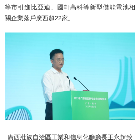
等市引進比亞迪、國軒高科等新型儲能電池相
關企業落戶廣西超22家。
廣西壯族自治區工業和信息化廳廳長王永超致