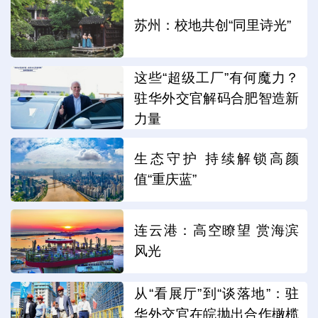
苏州：校地共创“同里诗光”
这些“超级工厂”有何魔力？
驻华外交官解码合肥智造新
力量
生态守护 持续解锁高颜
值“重庆蓝”
连云港：高空瞭望 赏海滨
风光
从“看展厅”到“谈落地”：驻
华外交官在皖抛出合作橄榄