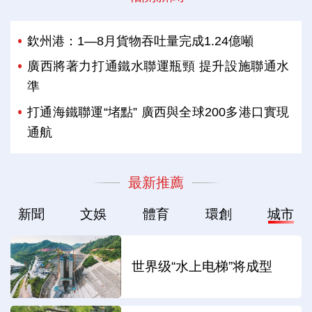
欽州港：1—8月貨物吞吐量完成1.24億噸
廣西將著力打通鐵水聯運瓶頸 提升設施聯通水
準
打通海鐵聯運“堵點” 廣西與全球200多港口實現
通航
最新推薦
新聞
文娛
體育
環創
城市
世界级“水上电梯”将成型