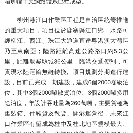
箱班輪干支網絡體系已經成型。
柳州港江口作業區工程是自治區統籌推進
的重大項目，項目位於鹿寨縣江口鄉，水路可
經柳江、西江、珠江大通道直達粵港澳大灣區
乃至東南亞；陸路距離高速公路路口約5.3公
里，距離鹿寨縣城36公里，臨港交通便利，可
實現水陸運輸無縫轉換。項目規劃分期進行建
設，目前已完成一期建設，建成6個2000噸級泊
位，其中3個2000噸散貨泊位、3個2000噸多用
途泊位，年設計吞吐量為260萬噸，主要貨種為
集裝箱、件雜貨及散貨。開港運營後，未來江
口作業區有望成為桂中及桂北地區規模最大、