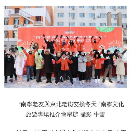
“南寧老友與東北老鐵交換冬天 ”南寧文化
旅遊專場推介會舉辦 攝影 牛雷