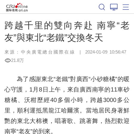
跨越千里的雙向奔赴 南寧“老
友”與東北“老鐵”交換冬天
來源：中央廣電總台國際在線
|
2024-01-09 10:56:47
21.8万
為了感謝東北“老鐵”對廣西“小砂糖橘”的暖
心守護，1月8日上午，來自廣西南寧的11車砂
糖橘、沃柑歷經40多個小時，跨越3000多公
里，順利運抵黑龍江哈爾濱。當地居民身著鮮
艷的東北大棉襖，唱著歌、跳著舞，熱烈歡迎
南寧“老友”的到來。