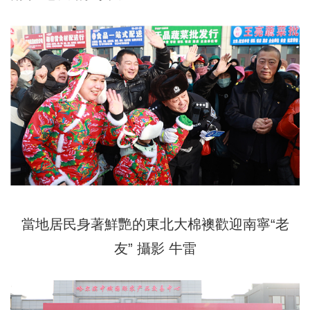
當地居民身著鮮艷的東北大棉襖歡迎南寧“老
友”
攝影 牛雷