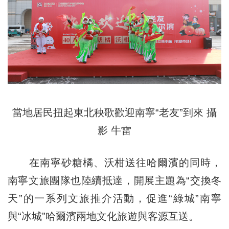
當地居民扭起東北秧歌歡迎南寧“老友”到來
攝
影 牛雷
在南寧砂糖橘、沃柑送往哈爾濱的同時，
南寧文旅團隊也陸續抵達，開展主題為“交換冬
天”的一系列文旅推介活動，促進“綠城”南寧
與“冰城”哈爾濱兩地文化旅遊與客源互送。