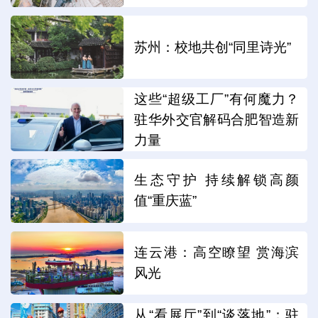
苏州：校地共创“同里诗光”
这些“超级工厂”有何魔力？
驻华外交官解码合肥智造新
力量
生态守护 持续解锁高颜
值“重庆蓝”
连云港：高空瞭望 赏海滨
风光
从“看展厅”到“谈落地”：驻