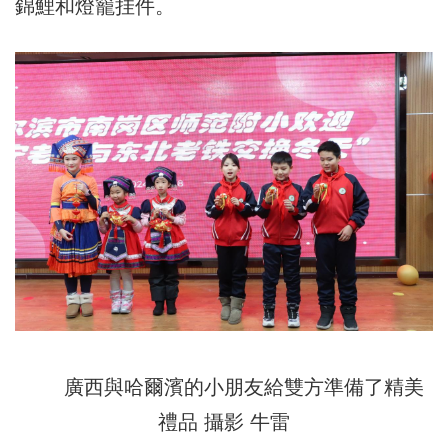
錦鯉和燈籠挂件。
廣西與哈爾濱的小朋友給雙方準備了精美
禮品 攝影 牛雷