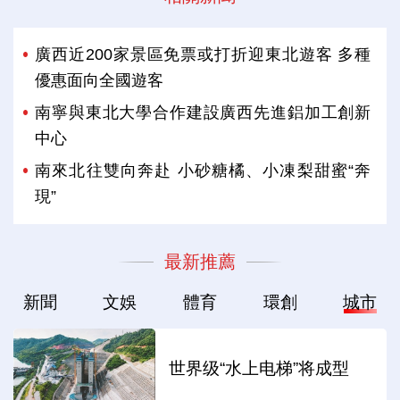
廣西近200家景區免票或打折迎東北遊客 多種
優惠面向全國遊客
南寧與東北大學合作建設廣西先進鋁加工創新
中心
南來北往雙向奔赴 小砂糖橘、小凍梨甜蜜“奔
現”
最新推薦
新聞
文娛
體育
環創
城市
世界级“水上电梯”将成型