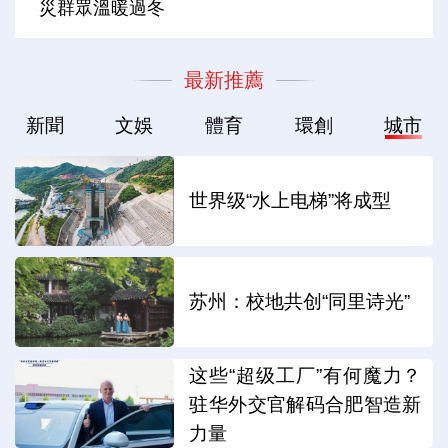
災群眾溫暖過冬
最新推薦
新聞
文娛
體育
環創
城市
世界级“水上电梯”将成型
苏州：校地共创“同里诗光”
这些“超级工厂”有何魔力？
驻华外交官解码合肥智造新
力量