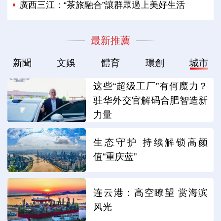
廣西三江：“茶旅融合”讓群眾過上美好生活
最新推薦
新聞
文娛
體育
環創
城市
这些“超级工厂”有何魔力？
驻华外交官解码合肥智造新
力量
生态守护 持续解锁高颜
值“重庆蓝”
连云港：高空瞭望 赏海滨
风光