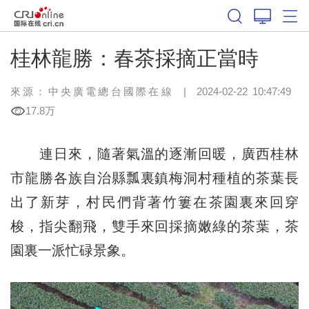
桂林龍勝：春茶採摘正當時
來源：中央廣電總台國際在線
|
2024-02-22 10:47:49
17.8万
連日來，隨著氣溫的逐漸回暖，廣西桂林
市龍勝各族自治縣瓢裏鎮梅洞村種植的茶葉長
出了新芽，村民們背著竹簍在茶園裏來回穿
梭，指尖翻飛，雙手來回採摘嫩綠的茶葉，茶
園裏一派忙碌景象。