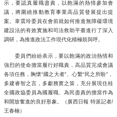
示，要認真履職盡責，以飽滿的熱情參加會
議，將圍繞推動教育事業高品質發展提出提
案。韋震玲委員在會前就如何推進無障礙環境
建設法的有效實施和司法救助平臺進行了深入
調研，為推進政法工作現代化積極鼓與呼。
委員們紛紛表示，要以飽滿的政治熱情和
強烈的使命擔當履行好職責，高品質完成會議
各項任務，胸懷“國之大者”、心繫“民之所盼”，
多建睿智之言，多獻務實之策，充分展現住桂
全國政協委員為國履職、為民盡責的擔當作為
和開放奮進的良好形象。（廣西日報 特派記者/
王春楠）