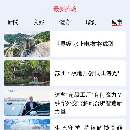
最新推薦
新聞
文娛
體育
環創
城市
世界级“水上电梯”将成型
苏州：校地共创“同里诗光”
这些“超级工厂”有何魔力？
驻华外交官解码合肥智造新
力量
生态守护 持续解锁高颜