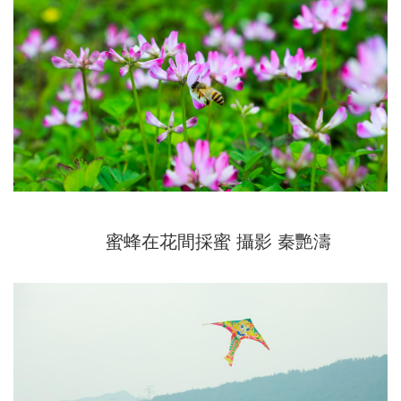
蜜蜂在花間採蜜 攝影 秦艷濤