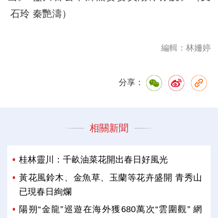
石玲 秦艷濤）
編輯：林姍婷
分享：
相關新聞
桂林靈川：千畝油菜花開出春日好風光
黃花風鈴木、金魚草、玉蘭等花卉盛開 青秀山
已現春日絢爛
陽朔“金龍”巡遊在海外獲680萬次“雲圍觀” 網