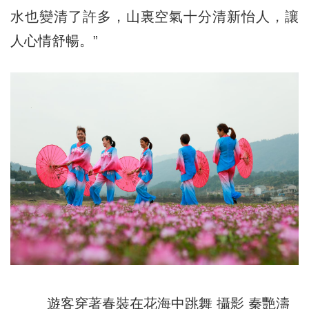
水也變清了許多，山裏空氣十分清新怡人，讓
人心情舒暢。”
遊客穿著春裝在花海中跳舞 攝影 秦艷濤