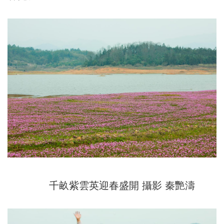
千畝紫雲英迎春盛開 攝影 秦艷濤