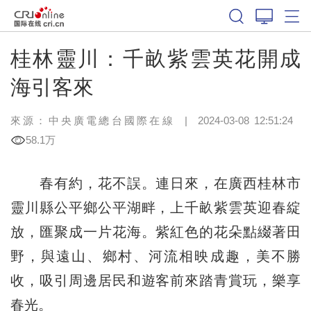
桂林靈川：千畝紫雲英花開成
海引客來
來源：中央廣電總台國際在線
|
2024-03-08 12:51:24
58.1万
春有約，花不誤。連日來，在廣西桂林市
靈川縣公平鄉公平湖畔，上千畝紫雲英迎春綻
放，匯聚成一片花海。紫紅色的花朵點綴著田
野，與遠山、鄉村、河流相映成趣，美不勝
收，吸引周邊居民和遊客前來踏青賞玩，樂享
春光。