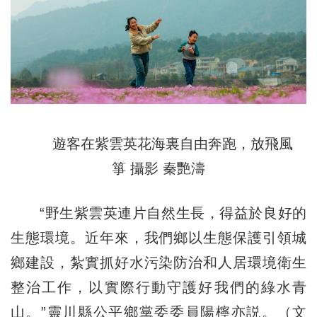
遊客在紫雲英花海裏自由奔跑，放飛風
箏 攝影 秦艷濤
“野生紫雲英連片自然生長，得益於良好的
生態環境。近年來，我們鄉以生態保護引領城
鄉建設，紮實抓好水污染防治和人居環境衛生
整治工作，以實際行動守護好我們的綠水青
山。”靈川縣公平鄉黨委委員陽檸亦説。（文