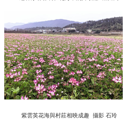
紫雲英花海與村莊相映成趣 攝影 石玲