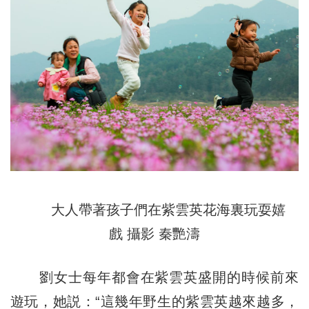
大人帶著孩子們在紫雲英花海裏玩耍嬉
戲 攝影 秦艷濤
劉女士每年都會在紫雲英盛開的時候前來
遊玩，她説：“這幾年野生的紫雲英越來越多，