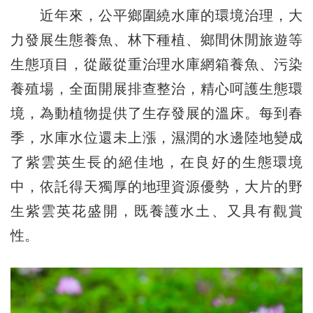
近年來，公平鄉圍繞水庫的環境治理，大
力發展生態養魚、林下種植、鄉間休閒旅遊等
生態項目，從嚴從重治理水庫網箱養魚、污染
養殖場，全面開展排查整治，精心呵護生態環
境，為動植物提供了生存發展的溫床。每到春
季，水庫水位還未上漲，濕潤的水邊陸地變成
了紫雲英生長的絕佳地，在良好的生態環境
中，依託得天獨厚的地理資源優勢，大片的野
生紫雲英花盛開，既養護水土、又具有觀賞
性。