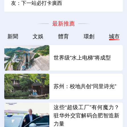
友：下一站必打卡廣西
最新推薦
新聞
文娛
體育
環創
城市
世界级“水上电梯”将成型
苏州：校地共创“同里诗光”
这些“超级工厂”有何魔力？
驻华外交官解码合肥智造新
力量